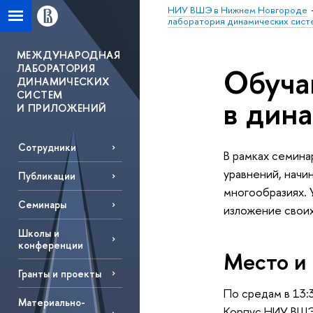
НИУ ВШЭ в Нижнем Новгороде
лаборатория динамических сист
МЕЖДУНАРОДНАЯ
ЛАБОРАТОРИЯ
Обуча
ДИНАМИЧЕСКИХ
СИСТЕМ
в дин
И ПРИЛОЖЕНИЙ
Сотрудники
В рамках семина
уравнений, начи
Публикации
многообразиях. 
Семинары
изложение своих
Школы и
конференции
Место и
Гранты и проекты
По средам в 13:
Материально-
Корпус НИУ ВШ