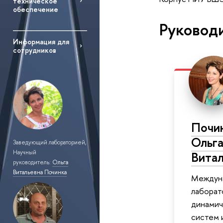
техническое
обеспечение
Руковод
Информация для
сотрудников
Почи
Ольг
Заведующий лабораторией,
Научный
Витал
руководитель:
Ольга
Витальевна Починка
Междун
лаборат
динамич
систем 