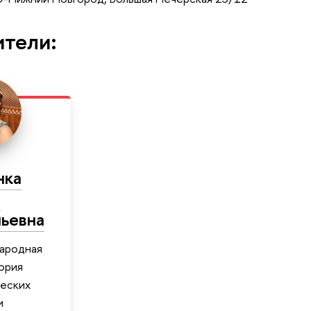
ители:
нка
а
ьевна
ародная
ория
еских
и