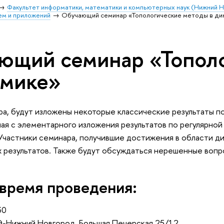
Факультет информатики, математики и компьютерных наук (Нижний 
ем и приложений
Обучающий семинар «Топологические методы в ди
ющий семинар «Топол
амике»
ра, будут изложены некоторые классические результаты 
ная с элементарного изложения результатов по регулярной
Участники семинара, получившие достижения в области д
 результатов. Также будут обсуждаться нерешенные вопр
 время проведения:
30
Э-Нижний Новгород,
Большая Печерская 25/12