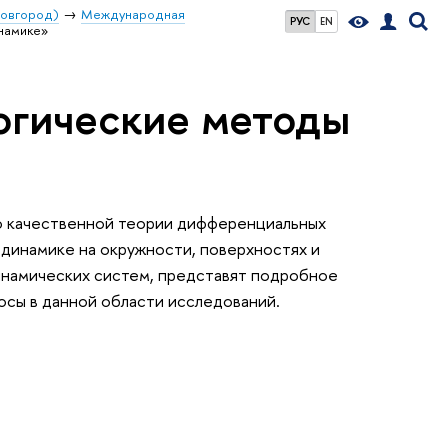
Новгород)
Международная
РУС
EN
намике»
огические методы
по качественной теории дифференциальных
 динамике на окружности, поверхностях и
инамических систем, представят подробное
осы в данной области исследований.