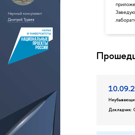
приложе
Заведу
Научный консультант:
лаборат
Дмитрий Тураев
Прошедш
10.09.
Неубывающие
Докладчик: 