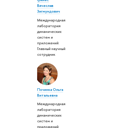
Вячеслав
Зигмундович
Международная
лаборатория
динамических
систем и
приложений:
Главный научный
сотрудник
Починка Ольга
Витальевна
Международная
лаборатория
динамических
систем и
приложений: