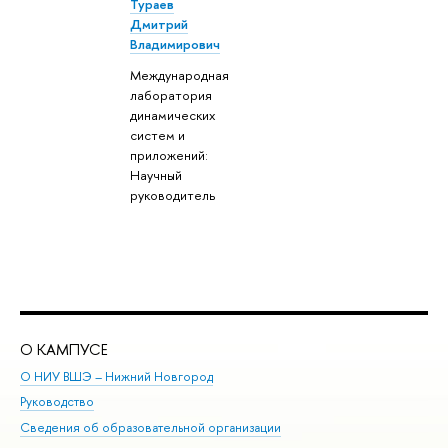
Тураев
Дмитрий
Владимирович
Международная
лаборатория
динамических
систем и
приложений:
Научный
руководитель
О КАМПУСЕ
ОБ
О НИУ ВШЭ – Нижний Новгород
Бак
Руководство
Маг
Сведения об образовательной организации
Вт