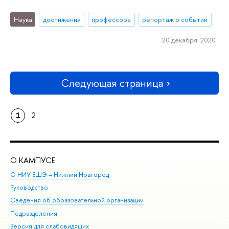
Наука
достижения
профессора
репортаж о событии
20 декабря 2020
Следующая страница
1
2
О КАМПУСЕ
ОБ
О НИУ ВШЭ – Нижний Новгород
Бак
Руководство
Маг
Сведения об образовательной организации
Вт
Подразделения
Вы
Версия для слабовидящих
Ку