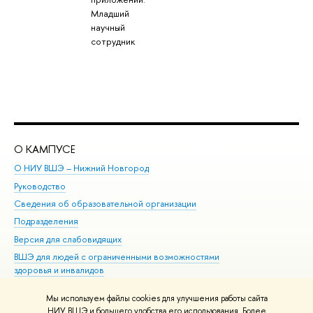
Младший
научный
сотрудник
О КАМПУСЕ
ОБ
О НИУ ВШЭ – Нижний Новгород
Бак
Руководство
Маг
Сведения об образовательной организации
Вт
Подразделения
Вы
Версия для слабовидящих
Ку
ВШЭ для людей с ограниченными возможностями
Пр
здоровья и инвалидов
Рег
Единая платежная страница
Яз
Мы используем файлы cookies для улучшения работы сайта
Вы
НИУ ВШЭ и большего удобства его использования. Более