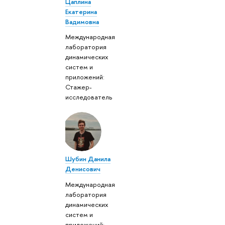
Цаплина
Екатерина
Вадимовна
Международная
лаборатория
динамических
систем и
приложений:
Стажер-
исследователь
Шубин Данила
Денисович
Международная
лаборатория
динамических
систем и
приложений: