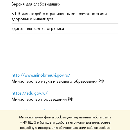
Версия для слабовидящих
Курсы
ВШЭ для людей с ограниченными возможностями
Профе
здоровья и инвалидов
Регио
Единая платежная страница
Языко
Выпус
Обрат
http://www.minobrnauki.gov.ru/
Министерство науки и высшего образования РФ
https://edu.gov.ru/
Министерство просвещения РФ
https://elearning.hse.ru/mooc
Массовые открытые онлайн-курсы
Мы используем файлы cookies для улучшения работы сайта
НИУ ВШЭ и большего удобства его использования. Более
подробную информацию об использовании файлов cookies