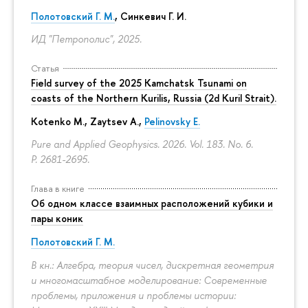
Полотовский Г. М.
, Синкевич Г. И.
ИД "Петрополис", 2025.
Статья
Field survey of the 2025 Kamchatsk Tsunami on
coasts of the Northern Kurilis, Russia (2d Kuril Strait).
Kotenko M., Zaytsev A.,
Pelinovsky E.
Pure and Applied Geophysics. 2026. Vol. 183. No. 6.
P. 2681-2695.
Глава в книге
Об одном классе взаимных расположений кубики и
пары коник
Полотовский Г. М.
В кн.: Алгебра, теория чисел, дискретная геометрия
и многомасштабное моделирование: Современные
проблемы, приложения и проблемы истории: