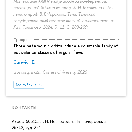
Материалы XXIII Международной конференции,
посвященной 80-летию проф. А. И. Галочкина и 75-
летию проф. В. Г. Чирского. Тула: Тульский
государственный педагогический университет им.
Л.Н. Толстого, 2024. Гл. 11.
С. 208-209.
Препринт
Three heteroclinic orbits induce a countable family of
equivalence classes of regular flows
Gurevich E.
arxiv.org. math. Cornell University, 2026
Все публикации
КОНТАКТЫ
Адрес: 603155, г. Н. Новгород, ул. Б. Печерская, д.
25/12, ауд. 224