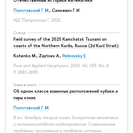
Отечественные историки математики
Полотовский Г. М.
, Синкевич Г. И.
ИД "Петрополис", 2025.
Статья
Field survey of the 2025 Kamchatsk Tsunami on
coasts of the Northern Kurilis, Russia (2d Kuril Strait).
Kotenko M., Zaytsev A.,
Pelinovsky E.
Pure and Applied Geophysics. 2026. Vol. 183. No. 6.
P. 2681-2695.
Глава в книге
Об одном классе взаимных расположений кубики и
пары коник
Полотовский Г. М.
В кн.: Алгебра, теория чисел, дискретная геометрия
и многомасштабное моделирование: Современные
проблемы, приложения и проблемы истории: