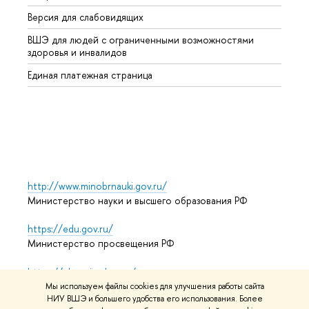
Версия для слабовидящих
Курсы
ВШЭ для людей с ограниченными возможностями
Профе
здоровья и инвалидов
Регио
Единая платежная страница
Языко
Выпус
Обрат
http://www.minobrnauki.gov.ru/
Министерство науки и высшего образования РФ
https://edu.gov.ru/
Министерство просвещения РФ
https://elearning.hse.ru/mooc
Массовые открытые онлайн-курсы
Мы используем файлы cookies для улучшения работы сайта
НИУ ВШЭ и большего удобства его использования. Более