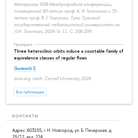
Материалы XXIII Международной конференции,
посвященной 80-летию проф. А. И. Галочкина и 75-
летию проф. В. Г. Чирского. Тула: Тульский
государственный педагогический университет им.
Л.Н. Толстого, 2024. Гл. 11.
С. 208-209.
Препринт
Three heteroclinic orbits induce a countable family of
equivalence classes of regular flows
Gurevich E.
arxiv.org. math. Cornell University, 2026
Все публикации
КОНТАКТЫ
Адрес: 603155, г. Н. Новгород, ул. Б. Печерская, д.
25/12, ауд. 224