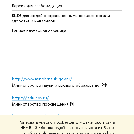
Версия для слабовидящих
Курсы
ВШЭ для людей с ограниченными возможностями
Профе
здоровья и инвалидов
Регио
Единая платежная страница
Языко
Выпус
Обрат
http://www.minobrnauki.gov.ru/
Министерство науки и высшего образования РФ
https://edu.gov.ru/
Министерство просвещения РФ
https://elearning.hse.ru/mooc
Массовые открытые онлайн-курсы
Мы используем файлы cookies для улучшения работы сайта
НИУ ВШЭ и большего удобства его использования. Более
подробную информацию об использовании файлов cookies