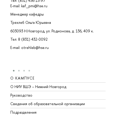
Тел: (831) 436-13-97
E-mail: kaf_pmi@hse.ru
Менеджер кафедры
Трехлеб Ольга Юрьевна
603093 Н.Новгород, ул. Родионова, д. 136, 409 к.
Тел: 8 (831) 432-0092
E-mail: otrehleb@hse.ru
О КАМПУСЕ
ОБР
О НИУ ВШЭ – Нижний Новгород
Бакал
Руководство
Магис
Сведения об образовательной организации
Второ
Подразделения
Высше