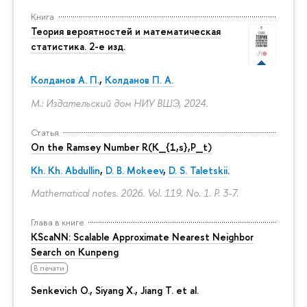
Книга
Теория вероятностей и математическая
статистика. 2-е изд.
Колданов А. П.
,
Колданов П. А.
М.: Издательский дом НИУ ВШЭ, 2024.
Статья
On the Ramsey Number R(K_{1,s},P_t)
Kh. Kh. Abdullin
,
D. B. Mokeev
,
D. S. Taletskii
.
Mathematical notes. 2026. Vol. 119. No. 1.
P. 3-7.
Глава в книге
KScaNN: Scalable Approximate Nearest Neighbor
Search on Kunpeng
В печати
Senkevich O., Siyang X., Jiang T. et al.