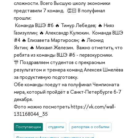
сложности. Всего Высшую школу экономики
представили 7 команд. 👏🏻 В полуфинал
прошли:
Команда ВШЭ #6 🔥 Тимур Лебедев; 🔥 Нияз
Газизуллин; 🔥 Александр Кулюкин. Команда ВШЭ
#4 🔥 Елизавета Мартиросян; 🔥 Леонид
Яхтин; 🔥 Михаил Железин. Важно отметить, что
ребята из команды ВШЭ #6 - первокурсники.
🎊 Поздравляем студентов с прекрасным
результатом и тренера команд Алексея Шмелёва
за продуктивную подготовку.
Обе команды поедут на полуфинал Чемпионата
мира, который пройдёт в Санкт-Петербурге 6-7
декабря.
Фото можно посмотреть https://vk.com/wall-
131168044_35
Поступающим
студенты
репортаж о событии
Факультет информатики, математики и компьютерных наук (Нижни