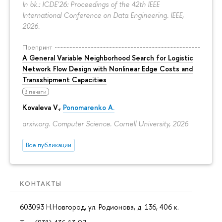
In bk.: ICDE'26: Proceedings of the 42th IEEE
International Conference on Data Engineering. IEEE,
2026.
Препринт
A General Variable Neighborhood Search for Logistic
Network Flow Design with Nonlinear Edge Costs and
Transshipment Capacities
В печати
Kovaleva V.,
Ponomarenko A.
arxiv.org. Computer Science. Cornell University, 2026
Все публикации
КОНТАКТЫ
603093 Н.Новгород, ул. Родионова, д. 136, 406 к.