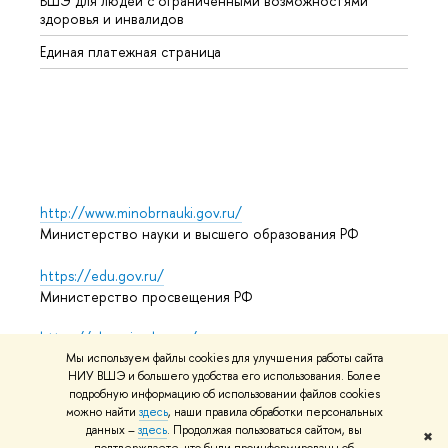
ВШЭ для людей с ограниченными возможностями
Профе
здоровья и инвалидов
Регио
Единая платежная страница
Языко
Выпус
Обрат
http://www.minobrnauki.gov.ru/
Министерство науки и высшего образования РФ
https://edu.gov.ru/
Министерство просвещения РФ
https://elearning.hse.ru/mooc
Массовые открытые онлайн-курсы
Мы используем файлы cookies для улучшения работы сайта
НИУ ВШЭ и большего удобства его использования. Более
подробную информацию об использовании файлов cookies
можно найти
здесь
, наши правила обработки персональных
данных –
здесь
. Продолжая пользоваться сайтом, вы
© НИУ ВШЭ 1993–2026
Адреса и контакты
Условия
✖