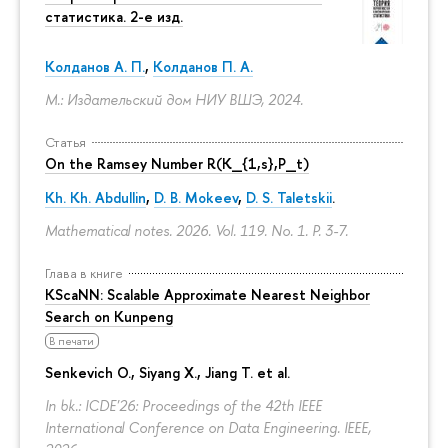
статистика. 2-е изд.
Колданов А. П.
,
Колданов П. А.
М.: Издательский дом НИУ ВШЭ, 2024.
Статья
On the Ramsey Number R(K_{1,s},P_t)
Kh. Kh. Abdullin
,
D. B. Mokeev
,
D. S. Taletskii
.
Mathematical notes. 2026. Vol. 119. No. 1.
P. 3-7.
Глава в книге
KScaNN: Scalable Approximate Nearest Neighbor
Search on Kunpeng
В печати
Senkevich O., Siyang X., Jiang T. et al.
In bk.: ICDE'26: Proceedings of the 42th IEEE
International Conference on Data Engineering. IEEE,