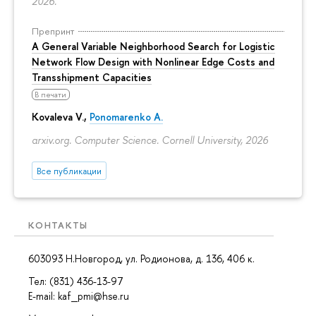
2026.
Препринт
A General Variable Neighborhood Search for Logistic
Network Flow Design with Nonlinear Edge Costs and
Transshipment Capacities
В печати
Kovaleva V.,
Ponomarenko A.
arxiv.org. Computer Science. Cornell University, 2026
Все публикации
КОНТАКТЫ
603093 Н.Новгород, ул. Родионова, д. 136, 406 к.
Тел: (831) 436-13-97
E-mail: kaf_pmi@hse.ru