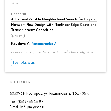
2026.
Препринт
A General Variable Neighborhood Search for Logistic
Network Flow Design with Nonlinear Edge Costs and
Transshipment Capacities
В печати
Kovaleva V.,
Ponomarenko A.
arxiv.org. Computer Science. Cornell University, 2026
Все публикации
КОНТАКТЫ
603093 Н.Новгород, ул. Родионова, д. 136, 406 к.
Тел: (831) 436-13-97
E-mail: kaf_pmi@hse.ru