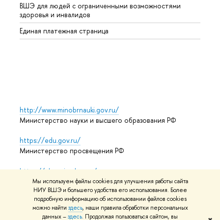
ВШЭ для людей с ограниченными возможностями
Профе
здоровья и инвалидов
Регио
Единая платежная страница
Языко
Выпус
Обрат
http://www.minobrnauki.gov.ru/
Министерство науки и высшего образования РФ
https://edu.gov.ru/
Министерство просвещения РФ
https://elearning.hse.ru/mooc
Массовые открытые онлайн-курсы
Мы используем файлы cookies для улучшения работы сайта
НИУ ВШЭ и большего удобства его использования. Более
подробную информацию об использовании файлов cookies
можно найти
здесь
, наши правила обработки персональных
© НИУ ВШЭ 1993–2026
Адреса и контакты
Условия
данных –
здесь
. Продолжая пользоваться сайтом, вы
✖