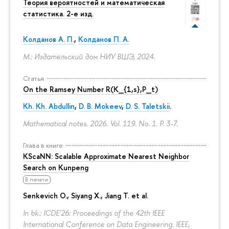
Теория вероятностей и математическая
статистика. 2-е изд.
Колданов А. П.
,
Колданов П. А.
М.: Издательский дом НИУ ВШЭ, 2024.
Статья
On the Ramsey Number R(K_{1,s},P_t)
Kh. Kh. Abdullin
,
D. B. Mokeev
,
D. S. Taletskii
.
Mathematical notes. 2026. Vol. 119. No. 1.
P. 3-7.
Глава в книге
KScaNN: Scalable Approximate Nearest Neighbor
Search on Kunpeng
В печати
Senkevich O., Siyang X., Jiang T. et al.
In bk.: ICDE'26: Proceedings of the 42th IEEE
International Conference on Data Engineering. IEEE,