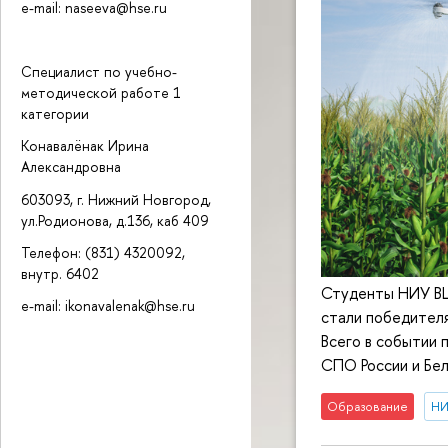
e-mail: naseeva@hse.ru
Специалист по учебно-
методической работе 1
категории
Конавалёнак Ирина
Александровна
603093, г. Нижний Новгород,
ул.Родионова, д.136, каб 409
Телефон: (831) 4320092,
внутр. 6402
Студенты НИУ ВШ
e-mail: ikonavalenak@hse.ru
стали победител
Всего в событии 
СПО России и Бел
Образование
НИ