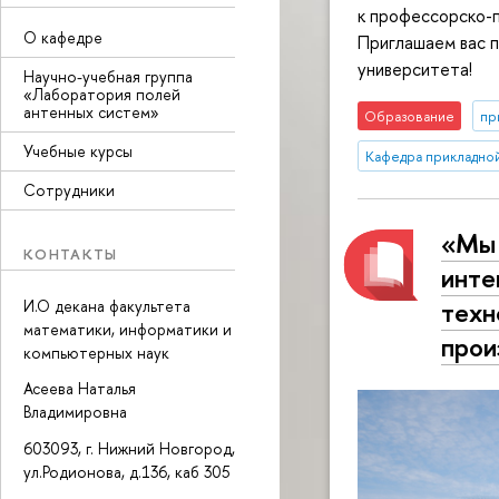
к профессорско-
О кафедре
Приглашаем вас п
университета!
Научно-учебная группа
«Лаборатория полей
антенных систем»
Образование
пр
Учебные курсы
Кафедра прикладно
Сотрудники
«Мы 
КОНТАКТЫ
инте
техн
И.О декана факультета
математики, информатики и
прои
компьютерных наук
Асеева Наталья
Владимировна
603093, г. Нижний Новгород,
ул.Родионова, д.136, каб 305