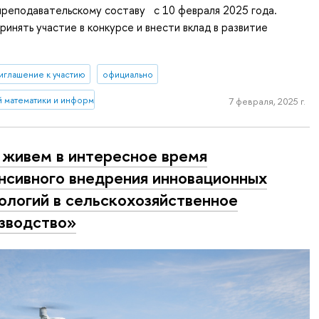
преподавательскому составу с 10 февраля 2025 года.
ринять участие в конкурсе и внести вклад в развитие
иглашение к участию
официально
й математики и информатики (Нижний Новгород)
7 февраля, 2025 г.
живем в интересное время
нсивного внедрения инновационных
ологий в сельскохозяйственное
зводство»