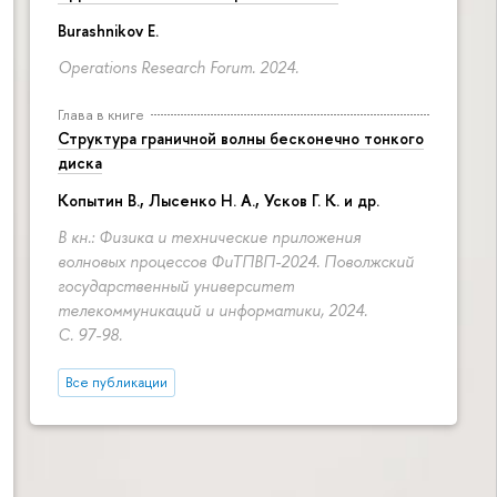
Burashnikov E.
Operations Research Forum. 2024.
Глава в книге
Структура граничной волны бесконечно тонкого
диска
Копытин В., Лысенко Н. А., Усков Г. К. и др.
В кн.: Физика и технические приложения
волновых процессов ФиТПВП-2024. Поволжский
государственный университет
телекоммуникаций и информатики, 2024.
С. 97-98.
Все публикации