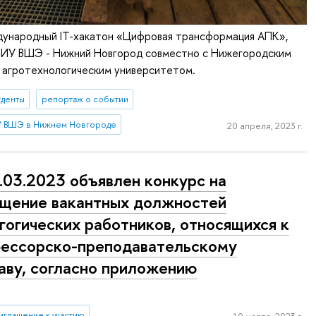
ународный IT-хакатон «Цифровая трансформация АПК»,
НИУ ВШЭ - Нижний Новгород совместно с Нижегородским
 агротехнологическим университетом.
уденты
репортаж о событии
 ВШЭ в Нижнем Новгороде
20 апреля, 2023 г.
.03.2023 объявлен конкурс на
щение вакантных должностей
гогических работников, относящихся к
ессорско-преподавательскому
аву, согласно приложению
иглашение к участию