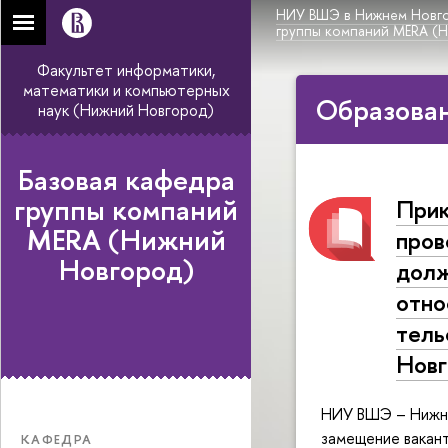
НИУ ВШЭ в Нижнем Новг
группы компаний MERA (
Факультет информатики,
математики и компьютерных
Образован
наук (Нижний Новгород)
Базовая кафедра
группы компаний
Прик
MERA (Нижний
пров
Новгород)
долж
относ
тель
Нов
НИУ ВШЭ – Нижни
замещение вакан
КАФЕДРА