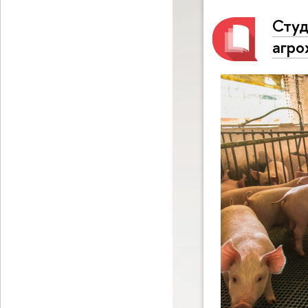
Студ
агро