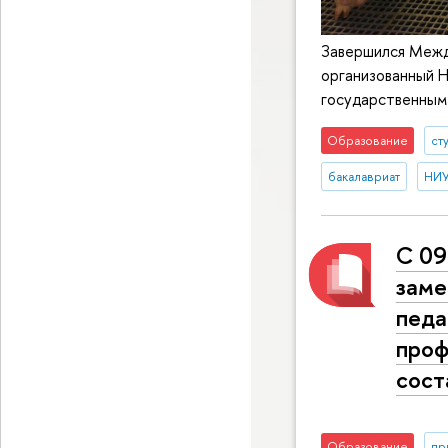
Завершился Межд
организованный 
государственным
Образование
ст
бакалавриат
НИУ
С 09
заме
педа
проф
сост
Образование
пр