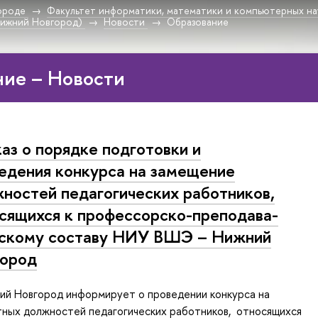
ороде
Факультет информатики, математики и компьютерных на
Нижний Новгород)
Новости
Образование
ие – Новости
аз о порядке подготовки и
едения конкурса на замещение
ностей пе­да­го­ги­че­ских работников,
ящихся к про­фес­сор­ско-пре­по­да­ва­
­ско­му составу НИУ ВШЭ – Нижний
город
й Новгород информирует о проведении конкурса на
тных должностей педагогических работников, относящихся