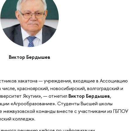
Виктор Бердышев
астников хакатона — учреждения, входящие в Ассоциацию
 числе, красноярский, новосибирский, волгоградский и
иверситет Якутии», — отметил
Виктор Бердышев
,
ации «Агрообразование». Студенты Высшей школы
е межвузовской команды вместе с участниками из ГБПОУ
ский колледж».
ященного решению кейсов по цифровизации