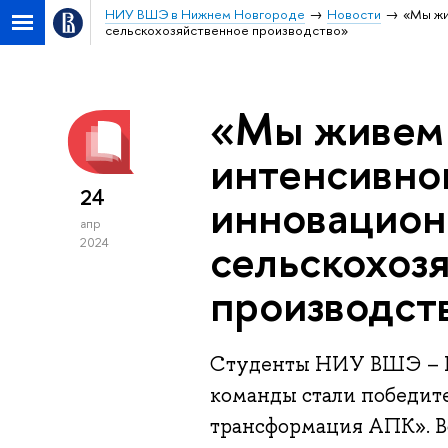
НИУ ВШЭ в Нижнем Новгороде
Новости
«Мы жи
сельскохозяйственное производство»
«Мы живем 
интенсивно
24
инновацион
апр
сельскохоз
2024
производст
Студенты НИУ ВШЭ – Н
команды стали победит
трансформация АПК». Вс