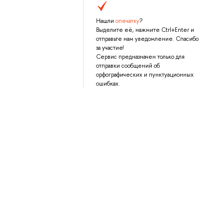
Нашли
опечатку
?
Выделите её, нажмите Ctrl+Enter и
отправьте нам уведомление. Спасибо
за участие!
Сервис предназначен только для
отправки сообщений об
орфографических и пунктуационных
ошибках.