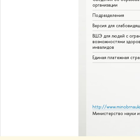
организации
Подразделения
Версия для слабовидя
ВШЭ для людей с огра
возможностями здоров
инвалидов
Единая платежная стр
http://www.minobrnauki
Министерство науки и
© НИУ ВШЭ 1993–2026
А