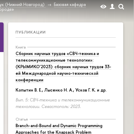
ук (Нижний Новгород)
Базовая кафедра
ороде»
ПУБЛИКАЦИИ
Книга
Сборник научных трудов «СВЧ-техника и
телекоммуникационные технологии»:
(КРЫМИКО'2023): сборник научных трудов 33-
ей Международной научно-технической
конференции
Копытин В. Е., Лысенко Н. А., Усков Г. К. и др.
Вып. 5: СВЧ-техника и телекоммуникационные
технологии. Севастополь: 2023.
Статья
Branch-and-Bound and Dynamic Programming
Approaches for the Knapsack Problem