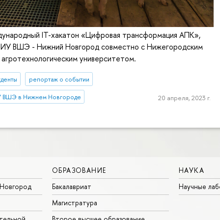
ународный IT-хакатон «Цифровая трансформация АПК»,
НИУ ВШЭ - Нижний Новгород совместно с Нижегородским
 агротехнологическим университетом.
уденты
репортаж о событии
 ВШЭ в Нижнем Новгороде
20 апреля, 2023 г.
ОБРАЗОВАНИЕ
НАУКА
Новгород
Бакалавриат
Научные ла
Магистратура
тельной
Второе высшее образование