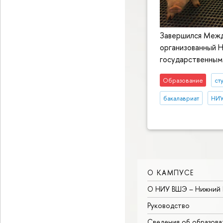
Завершился Межд
организованный 
государственным
Образование
ст
бакалавриат
НИУ
О КАМПУСЕ
О НИУ ВШЭ – Нижний 
Руководство
Сведения об образова