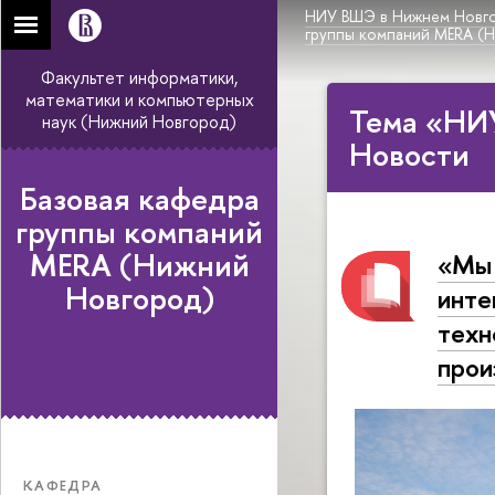
НИУ ВШЭ в Нижнем Новг
группы компаний MERA (
Факультет информатики,
математики и компьютерных
Тема «НИ
наук (Нижний Новгород)
Новости
Базовая кафедра
группы компаний
MERA (Нижний
«Мы 
Новгород)
инте
техн
прои
КАФЕДРА