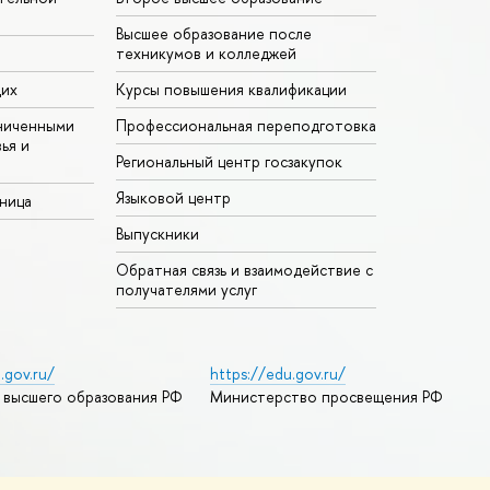
Высшее образование после
техникумов и колледжей
щих
Курсы повышения квалификации
ниченными
Профессиональная переподготовка
ья и
Региональный центр госзакупок
Языковой центр
аница
Выпускники
Обратная связь и взаимодействие с
получателями услуг
.gov.ru/
https://edu.gov.ru/
 высшего образования РФ
Министерство просвещения РФ
дреса и контакты
Условия использования материалов