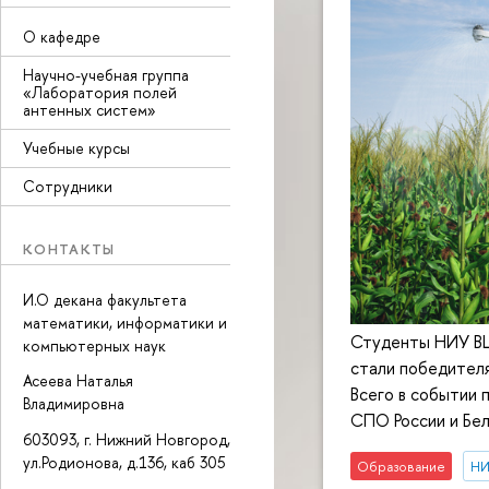
О кафедре
Научно-учебная группа
«Лаборатория полей
антенных систем»
Учебные курсы
Сотрудники
КОНТАКТЫ
И.О декана факультета
математики, информатики и
Студенты НИУ ВШ
компьютерных наук
стали победител
Асеева Наталья
Всего в событии 
Владимировна
СПО России и Бел
603093, г. Нижний Новгород,
ул.Родионова, д.136, каб 305
Образование
НИ