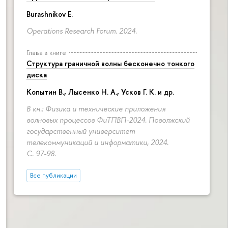
Burashnikov E.
Operations Research Forum. 2024.
Глава в книге
Структура граничной волны бесконечно тонкого
диска
Копытин В., Лысенко Н. А., Усков Г. К. и др.
В кн.: Физика и технические приложения
волновых процессов ФиТПВП-2024. Поволжский
государственный университет
телекоммуникаций и информатики, 2024.
С. 97-98.
Все публикации