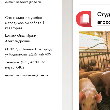
e-mail: naseeva@hse.ru
Студ
Специалист по учебно-
агро
методической работе 1
категории
Конавалёнак Ирина
Александровна
603093, г. Нижний Новгород,
ул.Родионова, д.136, каб 409
Телефон: (831) 4320092,
внутр. 6402
e-mail: ikonavalenak@hse.ru