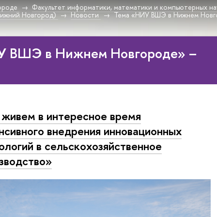
ороде
Факультет информатики, математики и компьютерных на
Нижний Новгород)
Новости
Тема «НИУ ВШЭ в Нижнем Новг
У ВШЭ в Нижнем Новгороде» –
живем в интересное время
нсивного внедрения инновационных
ологий в сельскохозяйственное
зводство»