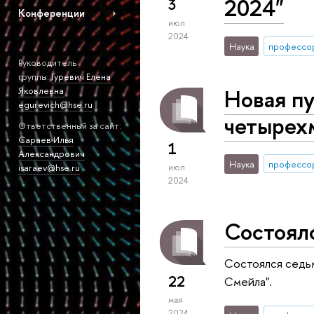
2024"
3
Конференции
июл
2024
Наука
профессо
Руководитель
группы:
Гуревич Елена
Новая п
Яковлевна
egurevich@hse.ru
четырех
Ответственный за сайт:
Сараев Илья
1
Александрович
Наука
профессо
июл
isaraev@hse.ru
2024
Состоялс
Состоялся седьм
22
Смейла".
мая
2024