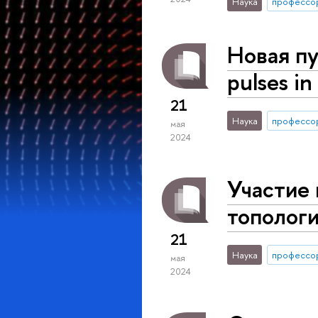
Наука
профессо
Новая пу
pulses i
21
Наука
профессо
мая
2024
Участие
тополог
21
Наука
профессо
мая
2024