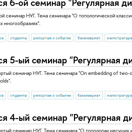
я 6-ой семинар "Регулярная ди
ой семинар НУГ. Тема семинара "О топологической класс
х многообразиях".
ра
студенты
репортаж о событии
бакалавриат
магистратура
я 5-ый семинар "Регулярная ди
тый семинар НУГ. Тема семинара "On embedding of two-dimens
olds".
ра
студенты
репортаж о событии
бакалавриат
магистратура
я 4-ый семинар "Регулярная ди
ртый семинар НУГ. Тема семинара "О топологии несущих 