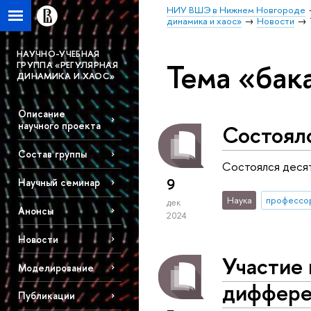
НИУ ВШЭ в Нижнем Новгороде
динамика и хаос»
Новости
НАУЧНО-УЧЕБНАЯ
Тема «бак
ГРУППА «РЕГУЛЯРНАЯ
ДИНАМИКА И ХАОС»
Описание
научного проекта
Состоялс
Состав группы
Состоялся десяты
9
Научный семинар
Наука
профессо
дек
Анонсы
2024
Новости
Участие
Моделирование
диффере
Публикации