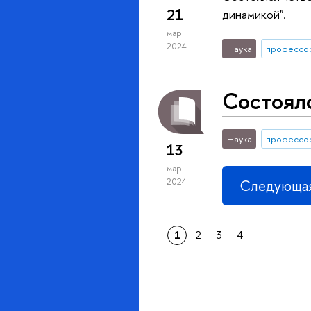
21
динамикой".
мар
2024
Наука
профессо
Состоялс
Наука
профессо
13
мар
2024
Следующая
1
2
3
4