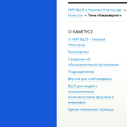
НИУ ВШЭ в Нижнем Новгороде
→
Новости
→
Тема «бакалавриат»
О КАМПУСЕ
О НИУ ВШЭ – Нижний
Новгород
Руководство
Сведения об
образовательной организации
Подразделения
Версия для слабовидящих
ВШЭ для людей с
ограниченными
возможностями здоровья и
инвалидов
Единая платежная страница