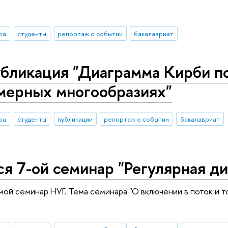
ра
студенты
репортаж о событии
бакалавриат
убликация "Диаграмма Кирби п
мерных многообразиях"
ра
студенты
публикации
репортаж о событии
бакалавриат
я 7-ой семинар "Регулярная ди
ой семинар НУГ. Тема семинара "О включении в поток и 