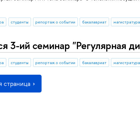
ра
студенты
репортаж о событии
бакалавриат
магистратура
я 3-ий семинар "Регулярная ди
ра
студенты
репортаж о событии
бакалавриат
магистратура
 страница