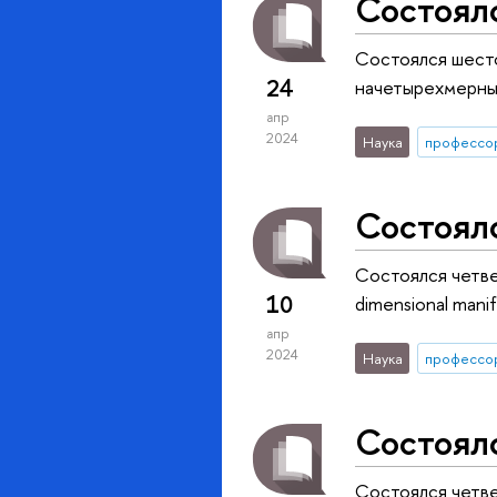
Состоялс
Состоялся шест
24
начетырехмерны
апр
2024
Наука
профессо
Состоялс
Состоялся четвер
10
dimensional manif
апр
2024
Наука
профессо
Состоялс
Состоялся четве