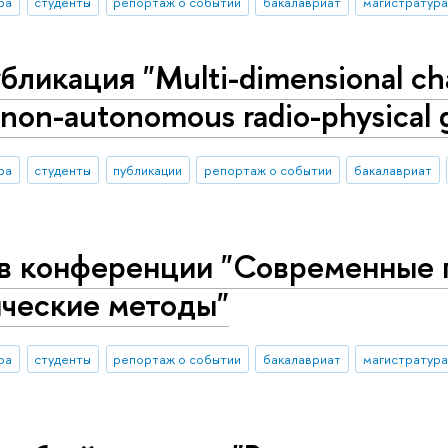
ра
студенты
репортаж о событии
бакалавриат
магистратура
бликация "Multi-dimensional chao
n non-autonomous radio-physical 
ра
студенты
публикации
репортаж о событии
бакалавриат
 в конференции "Современные 
ические методы"
ра
студенты
репортаж о событии
бакалавриат
магистратура