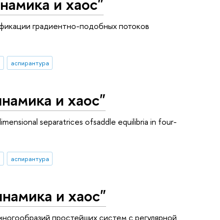
намика и хаос"
ификации градиентно-подобных потоков
аспирантура
намика и хаос"
ional separatrices ofsaddle equilibria in four-
аспирантура
намика и хаос"
многообразий простейших систем с регулярной