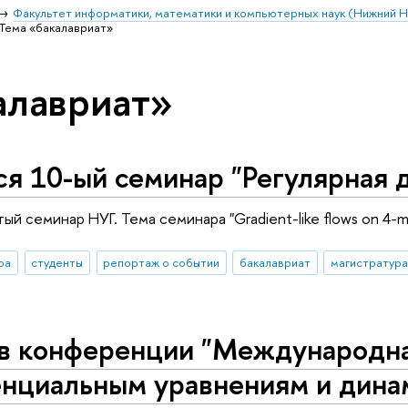
Факультет информатики, математики и компьютерных наук (Нижний 
Тема «бакалавриат»
алавриат»
я 10-ый семинар "Регулярная д
й семинар НУГ. Тема семинара "Gradient-like flows on 4-ma
ра
студенты
репортаж о событии
бакалавриат
магистратура
 в конференции "Международн
нциальным уравнениям и дина