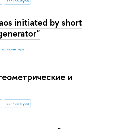
аспирантура
s initiated by short
generator"
аспирантура
геометрические и
аспирантура