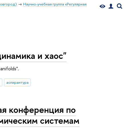
Новгород)
Научно-учебная группа «Регулярная
инамика и хаос"
nifolds".
аспирантура
ая конференция по
мическим системам