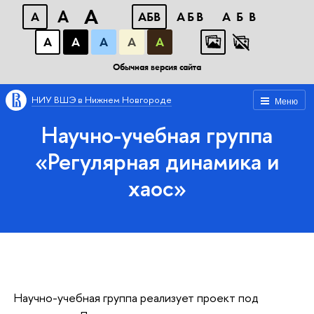
A
A
A
АБВ
АБВ
АБВ
А
А
А
А
А
Обычная версия сайта
НИУ ВШЭ в Нижнем Новгороде
Меню
Научно-учебная группа
«Регулярная динамика и
хаос»
Научно-учебная группа реализует проект под