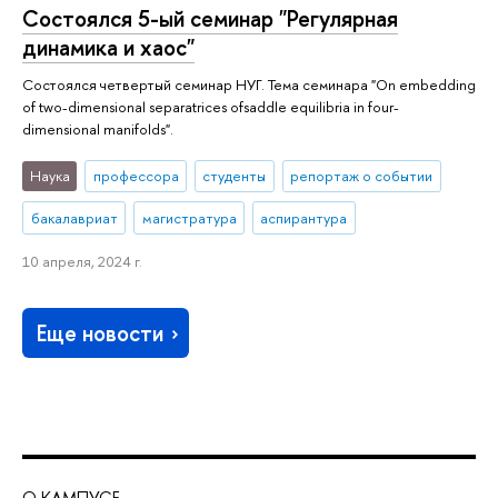
Состоялся 5-ый семинар "Регулярная
динамика и хаос"
Состоялся четвертый семинар НУГ. Тема семинара "On embedding
of two-dimensional separatrices ofsaddle equilibria in four-
dimensional manifolds".
Наука
профессора
студенты
репортаж о событии
бакалавриат
магистратура
аспирантура
10 апреля, 2024 г.
Еще новости
О КАМПУСЕ
ОБ