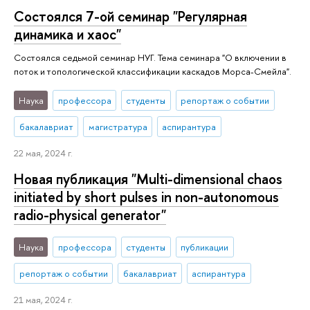
Состоялся 7-ой семинар "Регулярная
динамика и хаос"
Состоялся седьмой семинар НУГ. Тема семинара "О включении в
поток и топологической классификации каскадов Морса-Смейла".
Наука
профессора
студенты
репортаж о событии
бакалавриат
магистратура
аспирантура
22 мая, 2024 г.
Новая публикация "Multi-dimensional chaos
initiated by short pulses in non-autonomous
radio-physical generator"
Наука
профессора
студенты
публикации
репортаж о событии
бакалавриат
аспирантура
21 мая, 2024 г.