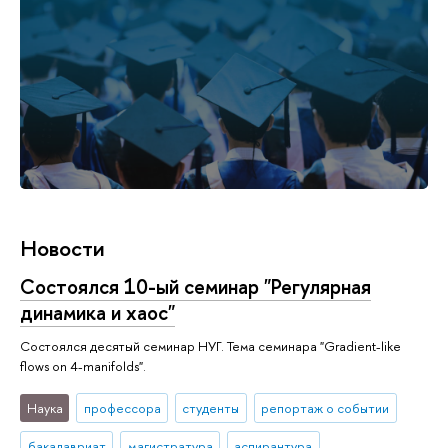
Новости
Состоялся 10-ый семинар "Регулярная
динамика и хаос"
Состоялся десятый семинар НУГ. Тема семинара "Gradient-like
flows on 4-manifolds".
Наука
профессора
студенты
репортаж о событии
бакалавриат
магистратура
аспирантура