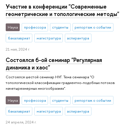
Участие в конференции "Современные
геометрические и топологические методы"
Наука
профессора
студенты
репортаж о событии
бакалавриат
магистратура
аспирантура
21 мая, 2024 г.
Состоялся 6-ой семинар "Регулярная
динамика и хаос"
Состоялся шестой семинар НУГ. Тема семинара "О
топологической классификации градиентно-подобных потоков
начетырехмерных многообразиях".
Наука
профессора
студенты
репортаж о событии
бакалавриат
магистратура
аспирантура
24 апреля, 2024 г.