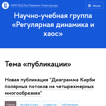
НИУ ВШЭ в Нижнем Новгороде
Меню
Научно-учебная группа
«Регулярная динамика и
хаос»
Тема «публикации»
Новая публикация "Диаграмма Кирби
полярных потоков на четырехмерных
многообразиях"
Наука
профессора
студенты
публикации