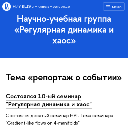
НИУ ВШЭ в Нижнем Новгороде
Меню
Научно-учебная группа
«Регулярная динамика и
хаос»
Тема «репортаж о событии»
Состоялся 10-ый семинар
"Регулярная динамика и хаос"
Состоялся десятый семинар НУГ. Тема семинара
"Gradient-like flows on 4-manifolds".