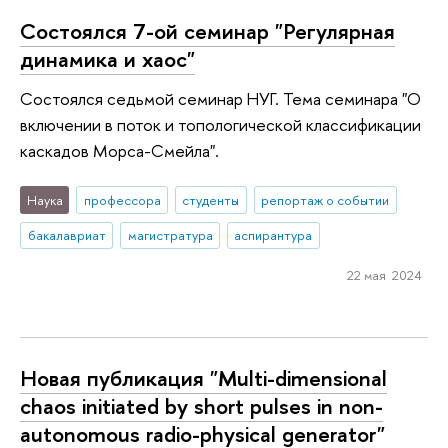
Состоялся 7-ой семинар "Регулярная
динамика и хаос"
Состоялся седьмой семинар НУГ. Тема семинара "О
включении в поток и топологической классификации
каскадов Морса-Смейла".
Наука
профессора
студенты
репортаж о событии
бакалавриат
магистратура
аспирантура
22 мая 2024
Новая публикация "Multi-dimensional
chaos initiated by short pulses in non-
autonomous radio-physical generator"