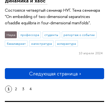
динамика и хаос"
Состоялся четвертый семинар НУГ. Тема семинара
"On embedding of two-dimensional separatrices
ofsaddle equilibria in four-dimensional manifolds".
Наука
профессора
студенты
репортаж о событии
бакалавриат
магистратура
аспирантура
10 апреля 2024
Следующая страница
1
2
3
4