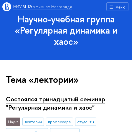
НИУ ВШЭ в Нижнем Новгороде
Меню
Научно-учебная группа
«Регулярная динамика и
хаос»
Тема «лектории»
Состоялся тринадцатый семинар
"Регулярная динамика и хаос"
Наука
лектории
профессора
студенты