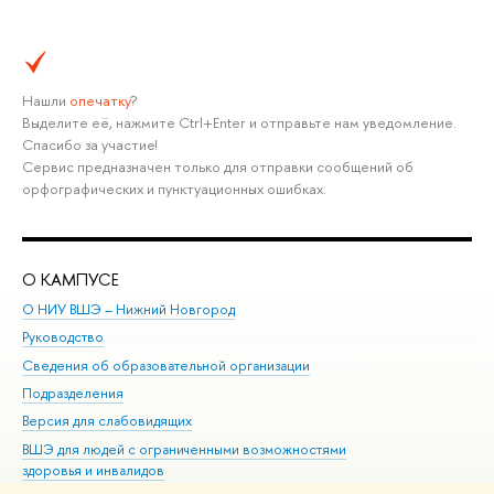
Нашли
опечатку
?
Выделите её, нажмите Ctrl+Enter и отправьте нам уведомление.
Спасибо за участие!
Сервис предназначен только для отправки сообщений об
орфографических и пунктуационных ошибках.
О КАМПУСЕ
ОБ
О НИУ ВШЭ – Нижний Новгород
Бак
Руководство
Маг
Сведения об образовательной организации
Вт
Подразделения
Вы
Версия для слабовидящих
Ку
ВШЭ для людей с ограниченными возможностями
Пр
здоровья и инвалидов
Рег