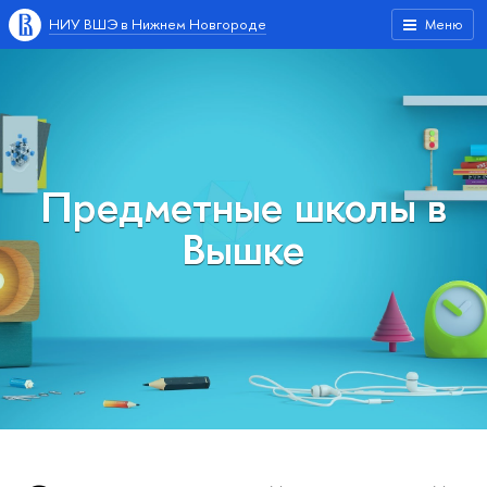
НИУ ВШЭ в Нижнем Новгороде
Меню
Предметные школы
ышке