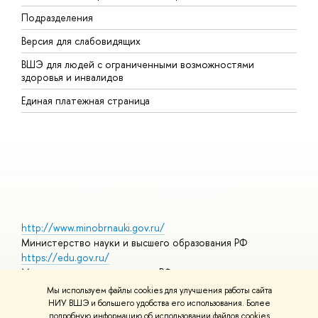
Подразделения
ы
ерсия для слабовидящих
К
ШЭ для людей с ограниченными возможностями
П
здоровья и инвалидо
Р
Единая платежная страница
Я
ы
О
http://www.minobrnauki.gov.ru/
Министерство науки и высшего образования РФ
https://edu.gov.ru/
Министерство просвещения РФ
https://elearning.hse.ru/mooc
Мы используем файлы cookies для улучшения работы сайта
Массовые открытые онлайн-курсы
НИУ ВШЭ и большего удобства его использования. Более
подробную информацию об использовании файлов cookies