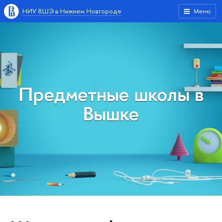
НИУ ВШЭ в Нижнем Новгороде
Меню
Предметные школы
ышке