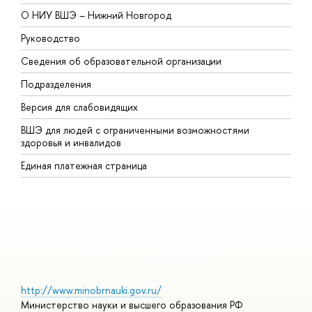
О НИУ ВШЭ – Нижний Новгород
Б
Руководство
М
Сведения об образовательной организации
т
Подразделения
ы
ерсия для слабовидящих
К
ШЭ для людей с ограниченными возможностями
П
здоровья и инвалидо
Р
Единая платежная страница
Я
ы
О
http://www.minobrnauki.gov.ru/
Министерство науки и высшего образования РФ