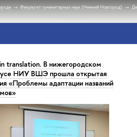
ороде
Факультет гуманитарных наук (Нижний Новгород)
Де
 in translation. В нижегородском
усе НИУ ВШЭ прошла открытая
ия «Проблемы адаптации названий
ьмов»