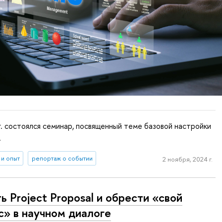
г. состоялся семинар, посвященный теме базовой настройки
.
 и опыт
репортаж о событии
2 ноября, 2024 г.
ь Project Proposal и обрести «свой
с» в научном диалоге