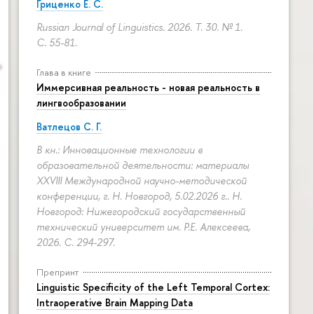
Гриценко Е. С.
Russian Journal of Linguistics. 2026. Т. 30. № 1.
С. 55-81.
Глава в книге
Иммерсивная реальность - новая реальность в
лингвообразовании
Ватлецов С. Г.
В кн.: Инновационные технологии в
образовательной деятельности: материалы
XXVIII Международной научно-методической
конференции, г. Н. Новгород, 5.02.2026 г.. Н.
Новгород: Нижегородский государственный
технический университет им. Р.Е. Алексеева,
2026.
С. 294-297.
Препринт
Linguistic Specificity of the Left Temporal Cortex:
Intraoperative Brain Mapping Data