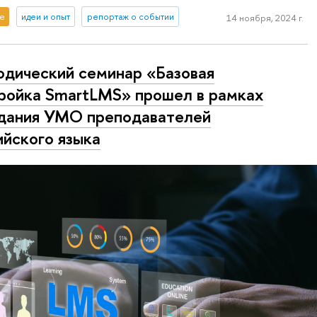
е
идеи и опыт
репортаж о событии
14 ноября, 2024 г.
дический семинар «Базовая
ройка SmartLMS» прошел в рамках
дания УМО преподавателей
ийского языка