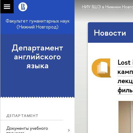
НИУ ВШЭ в Нижнем Новг
Факультет гуманитарных наук
(Нижний Новгород)
Новости
Департамент
английского
Lost
языка
камп
лекц
фил
ДЕПАРТАМЕНТ
Документы учебного
процесса