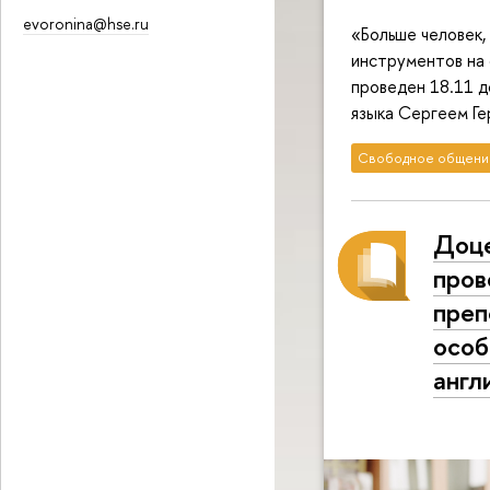
evoronina@hse.ru
«Больше человек,
инструментов на 
проведен 18.11 
языка Сергеем Г
Свободное общени
Доце
пров
преп
особ
англ