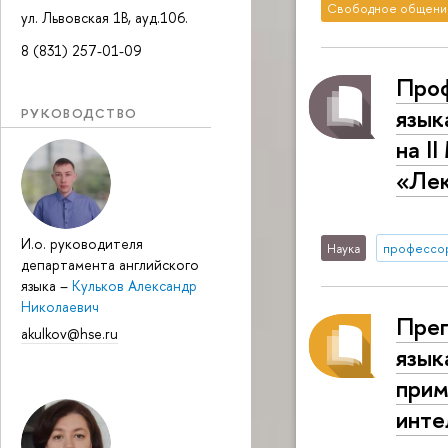
Свободное общени
ул. Львовская 1В, ауд.106.
8 (831) 257-01-09
Проф
язык
РУКОВОДСТВО
на I
«Лек
И.о. руководителя
Наука
профессо
департамента английского
языка
–
Кульков Александр
Николаевич
Преп
akulkov@hse.ru
язык
прим
инте