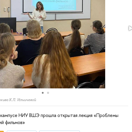
рхива К.Л. Ильичевой
 кампусе НИУ ВШЭ прошла открытая лекция «Проблемы
ий фильмов»