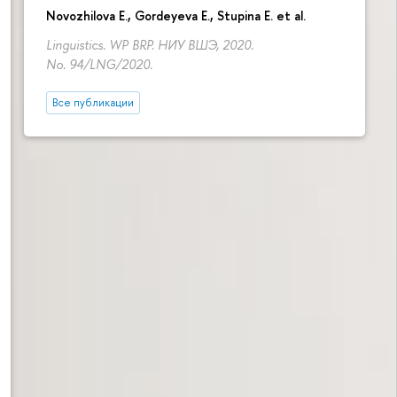
Novozhilova E.
,
Gordeyeva E.
,
Stupina E.
et al.
Linguistics. WP BRP. НИУ ВШЭ, 2020.
No. 94/LNG/2020.
Все публикации