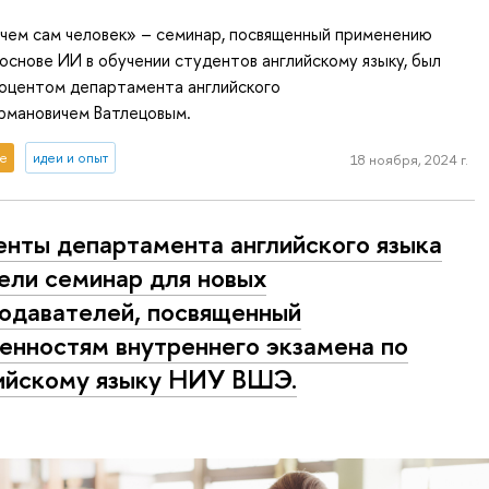
 чем сам человек» – семинар, посвященный применению
основе ИИ в обучении студентов английскому языку, был
доцентом департамента английского
ермановичем Ватлецовым.
е
идеи и опыт
18 ноября, 2024 г.
нты департамента английского языка
ели семинар для новых
одавателей, посвященный
енностям внутреннего экзамена по
ийскому языку НИУ ВШЭ.