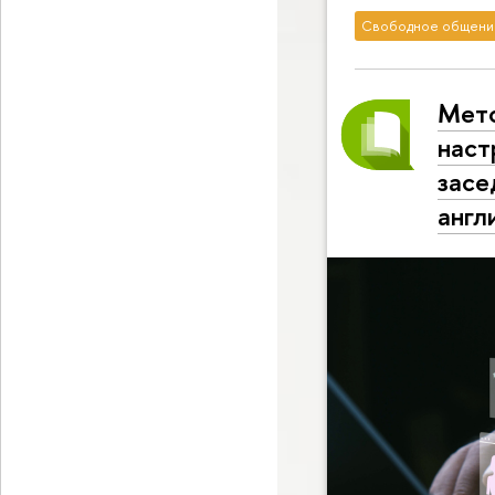
Свободное общени
Мето
наст
засе
англ