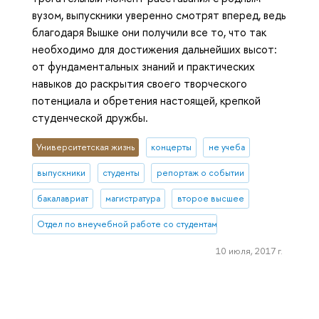
вузом, выпускники уверенно смотрят вперед, ведь
благодаря Вышке они получили все то, что так
необходимо для достижения дальнейших высот:
от фундаментальных знаний и практических
навыков до раскрытия своего творческого
потенциала и обретения настоящей, крепкой
студенческой дружбы.
Университетская жизнь
концерты
не учеба
выпускники
студенты
репортаж о событии
бакалавриат
магистратура
второе высшее
Отдел по внеучебной работе со студентами (Нижний Новгород)
10 июля, 2017 г.