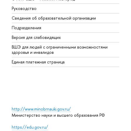
Руководство
Магис
Сведения об образовательной организации
Второ
Подразделения
Высше
Версия для слабовидящих
Курсы
ВШЭ для людей с ограниченными возможностями
Профе
здоровья и инвалидов
Регио
Единая платежная страница
Языко
Выпус
Обрат
http://www.minobrnauki.gov.ru/
Министерство науки и высшего образования РФ
https://edu.gov.ru/