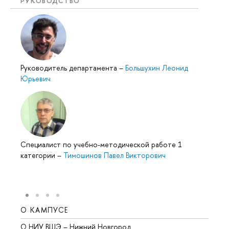
РУКОВОДСТВО
Руководитель департамента
–
Большухин Леонид
Юрьевич
Специалист по учебно-методической работе 1
категории
–
Тимошинов Павел Викторович
О КАМПУСЕ
ОБР
О НИУ ВШЭ – Нижний Новгород
Бакал