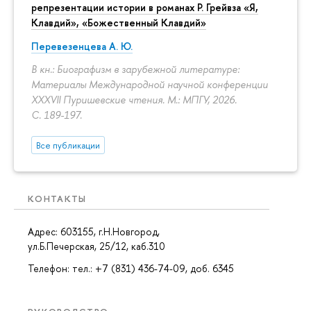
репрезентации истории в романах Р. Грейвза «Я,
Клавдий», «Божественный Клавдий»
Перевезенцева А. Ю.
В кн.: Биографизм в зарубежной литературе:
Материалы Международной научной конференции
XXXVII Пуришевские чтения. М.: МПГУ, 2026.
С. 189-197.
Все публикации
КОНТАКТЫ
Адрес: 603155, г.Н.Новгород,
ул.Б.Печерская, 25/12, каб.310
Телефон: тел.: +7 (831) 436-74-09, доб. 6345