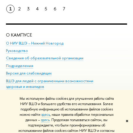
1
2
3
4
5
6
7
О КАМПУСЕ
ОБ
О НИУ ВШЭ – Нижний Новгород
Бак
Руководство
Маг
Сведения об образовательной организации
Вт
Подразделения
Вы
Версия для слабовидящих
Ку
ВШЭ для людей с ограниченными возможностями
Пр
здоровья и инвалидов
Рег
Единая платежная страница
Яз
Мы используем файлы cookies для улучшения работы сайта
Вы
НИУ ВШЭ и большего удобства его использования. Более
подробную информацию об использовании файлов cookies
Обр
можно найти
здесь
, наши правила обработки персональных
данных –
здесь
. Продолжая пользоваться сайтом, вы
✖
Редактору
подтверждаете, что были проинформированы об
© НИУ ВШЭ 1993–2026
Адреса и контакты
Условия использования
использовании файлов cookies сайтом НИУ ВШЭ и согласны