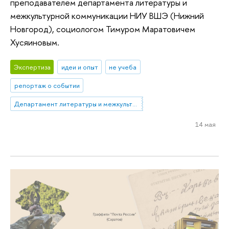
преподавателем департамента литературы и
межкультурной коммуникации НИУ ВШЭ (Нижний
Новгород), социологом Тимуром Маратовичем
Хусяиновым.
Экспертиза
идеи и опыт
не учеба
репортаж о событии
Департамент литературы и межкультурной коммуникации
14 мая