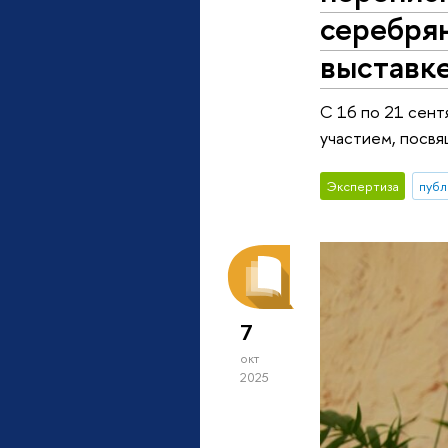
серебря
выставк
С 16 по 21 сент
участием, посвя
Экспертиза
публ
7
окт
2025