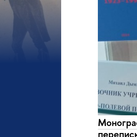
Моногра
переписк