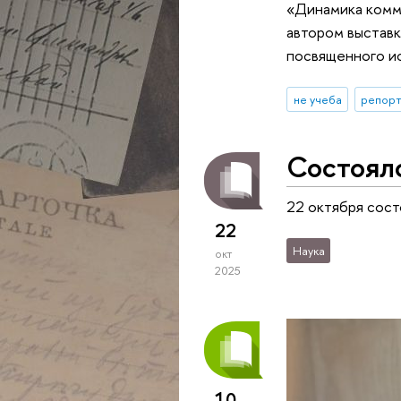
«Динамика комму
автором выставк
посвященного и
не учеба
репорт
Состоял
22 октября сост
22
Наука
окт
2025
10