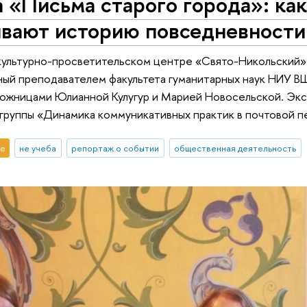
 «Письма старого города»: ка
ывают историю повседневност
культурно-просветительском центре «Свято-Никольский»
нный преподавателем факультета гуманитарных наук НИУ 
ожницами Юлианной Кулугур и Марией Новосельской. Экс
группы «Динамика коммуникативных практик в почтовой п
е
не учеба
репортаж о событии
общественная деятельность