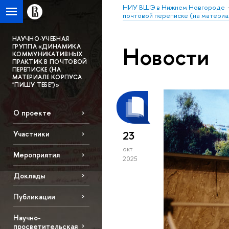
НИУ ВШЭ в Нижнем Новгороде
почтовой переписке (на материа
НАУЧНО-УЧЕБНАЯ
Новости
ГРУППА «ДИНАМИКА
КОММУНИКАТИВНЫХ
ПРАКТИК В ПОЧТОВОЙ
ПЕРЕПИСКЕ (НА
МАТЕРИАЛЕ КОРПУСА
"ПИШУ ТЕБЕ")»
О проекте
23
Участники
окт
Мероприятия
2025
Доклады
Публикации
Научно-
просветительская