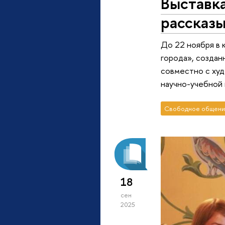
Выставка
рассказ
До 22 ноября в 
города», созда
совместно с худ
научно-учебной 
Свободное общени
18
сен
2025