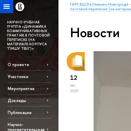
НИУ ВШЭ в Нижнем Новгороде
почтовой переписке (на материа
НАУЧНО-УЧЕБНАЯ
Новости
ГРУППА «ДИНАМИКА
КОММУНИКАТИВНЫХ
ПРАКТИК В ПОЧТОВОЙ
ПЕРЕПИСКЕ (НА
МАТЕРИАЛЕ КОРПУСА
"ПИШУ ТЕБЕ")»
О проекте
12
Участники
авг
Мероприятия
2025
Доклады
Публикации
Научно-
просветительская