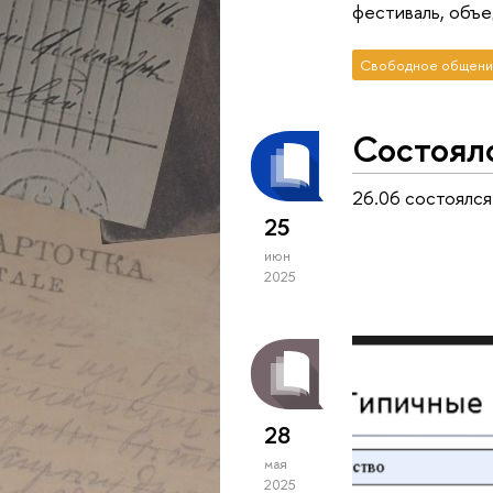
фестиваль, объе
Свободное общени
Состоял
26.06 состоялся
25
июн
2025
28
мая
2025