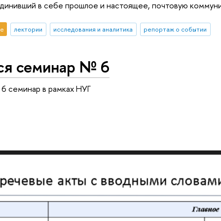
динивший в себе прошлое и настоящее, почтовую коммуни
е
лектории
исследования и аналитика
репортаж о событии
ся семинар № 6
 6 семинар в рамках НУГ