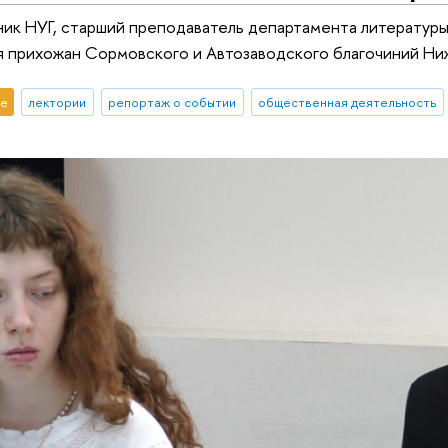
ник НУГ, старший преподаватель департамента литератур
 прихожан Сормовского и Автозаводского благочиний Ни
е
лектории
репортаж о событии
общественная деятельность