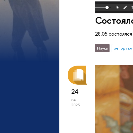
Состоял
28.05 состоялся
Наука
репортаж 
24
мая
2025