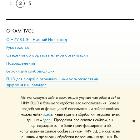
1
2
3
О КАМПУСЕ
ОБ
О НИУ ВШЭ – Нижний Новгород
Бак
Руководство
Маг
Сведения об образовательной организации
Вт
Подразделения
Вы
Версия для слабовидящих
Ку
ВШЭ для людей с ограниченными возможностями
Пр
здоровья и инвалидов
Рег
Единая платежная страница
Яз
Мы используем файлы cookies для улучшения работы сайта
Вы
НИУ ВШЭ и большего удобства его использования. Более
подробную информацию об использовании файлов cookies
Обр
можно найти
здесь
, наши правила обработки персональных
данных –
здесь
. Продолжая пользоваться сайтом, вы
✖
Редактору
подтверждаете, что были проинформированы об
© НИУ ВШЭ 1993–2026
Адреса и контакты
Условия использования
использовании файлов cookies сайтом НИУ ВШЭ и согласны
с нашими правилами обработки персональных данных. Вы
материалов
Политика конфиденциальности
Карта сайта