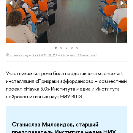
© пресс-служба НИУ ВШЭ – Нижний Новгород
Участникам встречи была представлена science-art
инсталляция «Призраки аффордансов» – совместный
проект «Наука 3.0» Института медиа и Института
нейрокогнитивных наук НИУ ВШЭ.
Станислав Миловидов, старший
преподаватель Института медиа НИУ