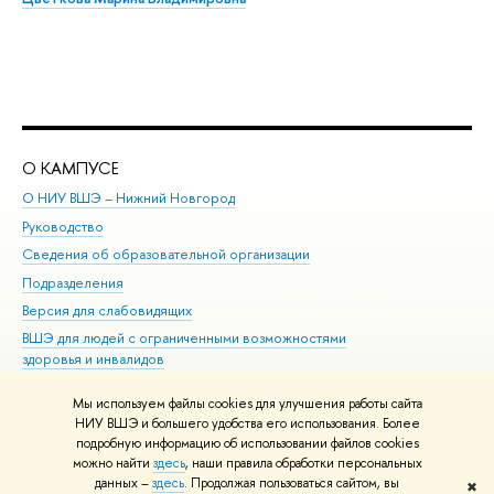
О КАМПУСЕ
ОБ
О НИУ ВШЭ – Нижний Новгород
Бак
Руководство
Маг
Сведения об образовательной организации
Вт
Подразделения
Вы
Версия для слабовидящих
Ку
ВШЭ для людей с ограниченными возможностями
Пр
здоровья и инвалидов
Рег
Единая платежная страница
Яз
Мы используем файлы cookies для улучшения работы сайта
Вы
НИУ ВШЭ и большего удобства его использования. Более
подробную информацию об использовании файлов cookies
Обр
можно найти
здесь
, наши правила обработки персональных
данных –
здесь
. Продолжая пользоваться сайтом, вы
✖