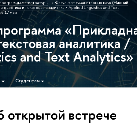
программы магистратуры
Факультет гуманитарных наук (Нижний
вистика и текстовая аналитика / Applied Linguistics and Text
е 17 мая
программа «Прикладн
текстовая аналитика /
tics and Text Analytics»
м
Студентам
б открытой встрече