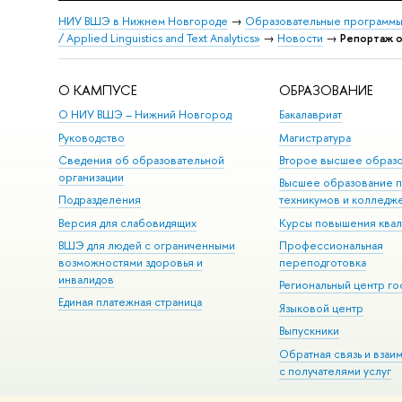
НИУ ВШЭ в Нижнем Новгороде
→
Образовательные программы
/ Applied Linguistics and Text Analytics»
→
Новости
→
Репортаж о
О КАМПУСЕ
ОБРАЗОВАНИЕ
О НИУ ВШЭ – Нижний Новгород
Бакалавриат
Руководство
Магистратура
Сведения об образовательной
Второе высшее образ
организации
Высшее образование 
Подразделения
техникумов и колледж
Версия для слабовидящих
Курсы повышения ква
ВШЭ для людей с ограниченными
Профессиональная
возможностями здоровья и
переподготовка
инвалидов
Региональный центр го
Единая платежная страница
Языковой центр
Выпускники
Обратная связь и взаи
с получателями услуг