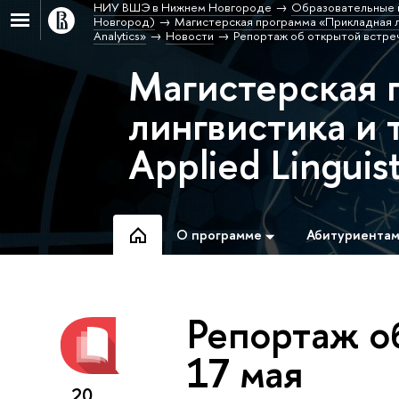
НИУ ВШЭ в Нижнем Новгороде
Образовательные 
Новгород)
Магистерская программа «Прикладная линг
Analytics»
Новости
Репортаж об открытой встреч
Магистерская 
лингвистика и 
Applied Linguis
О программе
Абитуриента
Репортаж о
17 мая
20