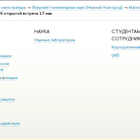
 магистратуры
→
Факультет гуманитарных наук (Нижний Новгород)
→
Магис
б открытой встрече 17 мая
НАУКА
СТУДЕНТАМ
СОТРУДНИ
Научные лаборатории
Корпоративная
LMS
ование
после
ей
лификации
сзакупок
модействие