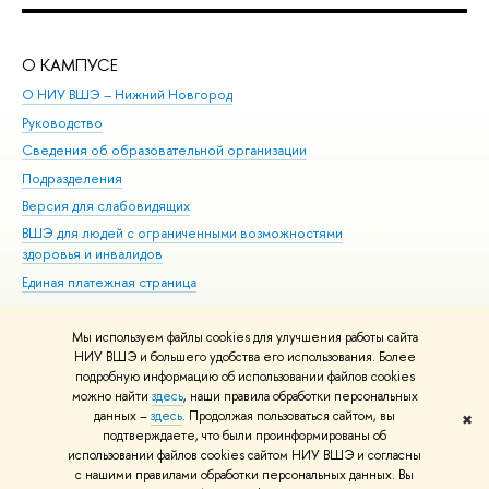
О КАМПУСЕ
ОБ
О НИУ ВШЭ – Нижний Новгород
Бак
Руководство
Маг
Сведения об образовательной организации
Вт
Подразделения
Вы
Версия для слабовидящих
Ку
ВШЭ для людей с ограниченными возможностями
Пр
здоровья и инвалидов
Рег
Единая платежная страница
Яз
Вы
Мы используем файлы cookies для улучшения работы сайта
Обр
НИУ ВШЭ и большего удобства его использования. Более
подробную информацию об использовании файлов cookies
можно найти
здесь
, наши правила обработки персональных
данных –
здесь
. Продолжая пользоваться сайтом, вы
✖
Редактору
подтверждаете, что были проинформированы об
© НИУ ВШЭ 1993–2026
Адреса и контакты
Условия использования
использовании файлов cookies сайтом НИУ ВШЭ и согласны
с нашими правилами обработки персональных данных. Вы
материалов
Политика конфиденциальности
Карта сайта