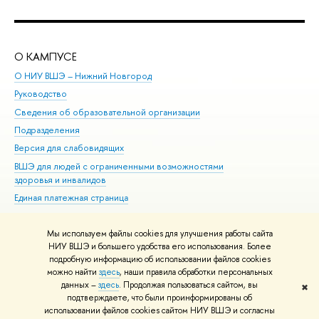
О КАМПУСЕ
ОБ
О НИУ ВШЭ – Нижний Новгород
Бак
Руководство
Маг
Сведения об образовательной организации
Вт
Подразделения
Вы
Версия для слабовидящих
Ку
ВШЭ для людей с ограниченными возможностями
Пр
здоровья и инвалидов
Рег
Единая платежная страница
Яз
Вы
Мы используем файлы cookies для улучшения работы сайта
Обр
НИУ ВШЭ и большего удобства его использования. Более
подробную информацию об использовании файлов cookies
можно найти
здесь
, наши правила обработки персональных
данных –
здесь
. Продолжая пользоваться сайтом, вы
✖
Редактору
подтверждаете, что были проинформированы об
© НИУ ВШЭ 1993–2026
Адреса и контакты
Условия использования
использовании файлов cookies сайтом НИУ ВШЭ и согласны