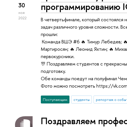
программированию I
30
ноя
2022
В четвертьфинале, который состоялся 
задач различного уровня сложности. В
прошли:
Команда ВШЭ #6 🔥 Тимур Лебедев; 🔥 
Мартиросян; 🔥 Леонид Яхтин; 🔥 Миха
первокурсники.
🎊 Поздравляем студентов с прекрасн
подготовку.
Обе команды поедут на полуфинал Чемп
Фото можно посмотреть https://vk.co
Поступающим
студенты
репортаж о собы
Поздравляем профе