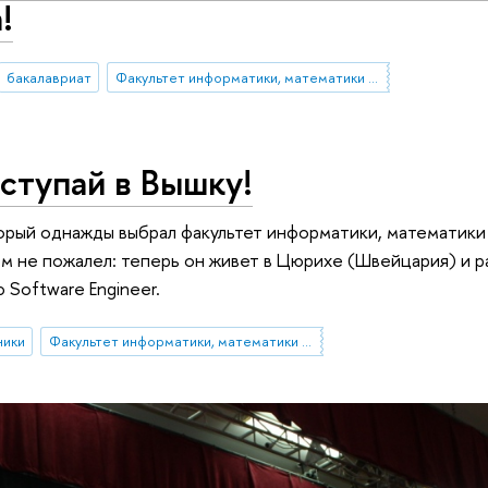
!
бакалавриат
Факультет информатики, математики и компьютерных наук (Нижний Новгород)
ступай в Вышку!
торый однажды выбрал факультет информатики, математики
м не пожалел: теперь он живет в Цюрихе (Швейцария) и р
 Software Engineer.
ники
Факультет информатики, математики и компьютерных наук (Нижний Новгород)