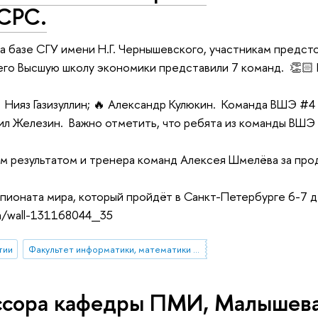
CPC.
на базе СГУ имени Н.Г. Чернышевского, участникам предст
сего Высшую школу экономики представили 7 команд. 👏🏻
Нияз Газизуллин; 🔥 Александр Кулюкин. Команда ВШЭ #4 
ил Железин. Важно отметить, что ребята из команды ВШЭ
ым результатом и тренера команд Алексея Шмелёва за пр
ионата мира, который пройдёт в Санкт-Петербурге 6-7 д
m/wall-131168044_35
тии
Факультет информатики, математики и компьютерных наук (Нижний Новгород)
ссора кафедры ПМИ, Малышев