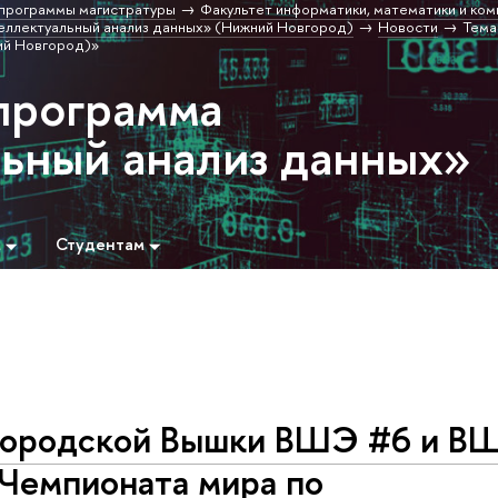
программы магистратуры
Факультет информатики, математики и ко
еллектуальный анализ данных» (Нижний Новгород)
Новости
Тема
ий Новгород)»
программа
ьный анализ данных»
м
Студентам
городской Вышки ВШЭ #6 и В
 Чемпионата мира по