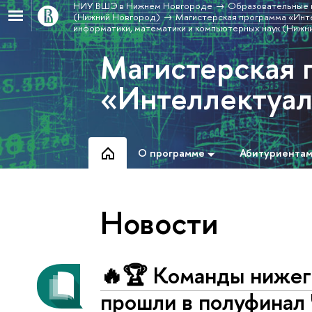
НИУ ВШЭ в Нижнем Новгороде
Образовательные 
(Нижний Новгород)
Магистерская программа «Инт
информатики, математики и компьютерных наук (Нижн
Магистерская 
«Интеллектуал
О программе
Абитуриента
Новости
🔥🏆 Команды ниже
прошли в полуфинал