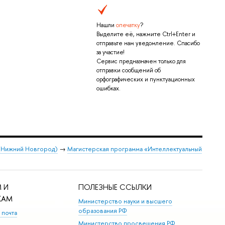
Нашли
опечатку
?
Выделите её, нажмите Ctrl+Enter и
отправьте нам уведомление. Спасибо
за участие!
Сервис предназначен только для
отправки сообщений об
орфографических и пунктуационных
ошибках.
 (Нижний Новгород)
→
Магистерская программа «Интеллектуальный
 И
ПОЛЕЗНЫЕ ССЫЛКИ
КАМ
Министерство науки и высшего
образования РФ
 почта
Министерство просвещения РФ