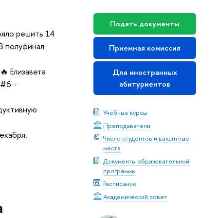
Подать документы
ояло решить 14
 В полуфинал
Приемная комиссия
🔥 Елизавета
Для иностранных
 #6 -
абитуриентов
одуктивную
Учебные курсы
Преподаватели
екабря.
Число студентов и вакантные
места
Документы образовательной
программы
Расписание
Академический совет
а