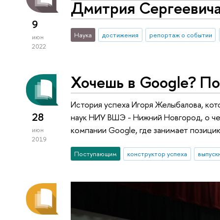
Дмитрия Сергеевича
9
Наука
достижения
репортаж о событии
июн
2022
Хочешь в Google? По
История успеха Игоря Желыбалова, ко
28
наук НИУ ВШЭ - Нижний Новгород, о че
компании Google, где занимает позицию
июн
2019
Поступающим
конструктор успеха
выпуск