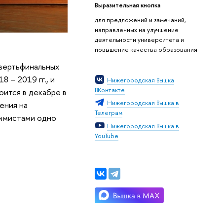
Выразительная кнопка
для предложений и замечаний,
направленных на улучшение
деятельности университета и
повышение качества образования
вертьфинальных
 – 2019 гг., и
Нижегородская Вышка
ВКонтакте
оится в декабре в
Нижегородская Вышка в
ения на
Телеграм
аммистами одно
Нижегородская Вышка в
YouTube