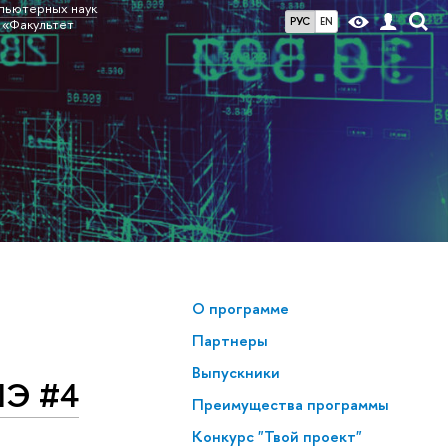
мпьютерных наук
РУС
EN
 «Факультет
О программе
Партнеры
Выпускники
ШЭ #4
Преимущества программы
Конкурс "Твой проект"