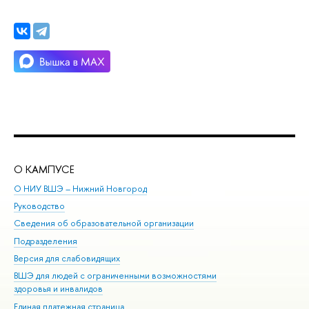
О КАМПУСЕ
ОБ
О НИУ ВШЭ – Нижний Новгород
Бак
Руководство
Маг
Сведения об образовательной организации
Вт
Подразделения
Вы
Версия для слабовидящих
Ку
ВШЭ для людей с ограниченными возможностями
Пр
здоровья и инвалидов
Рег
Единая платежная страница