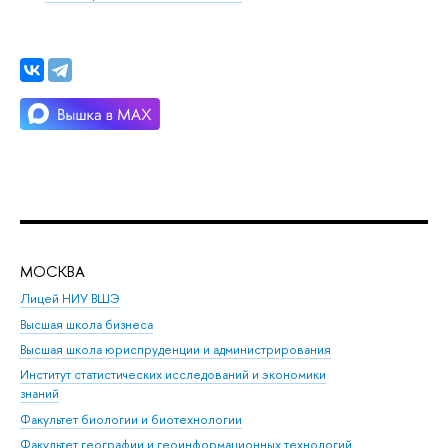
МОСКВА
Н
Лицей НИУ ВШЭ
Фак
Высшая школа бизнеса
Фак
Высшая школа юриспруденции и администрирования
Фа
Институт статистических исследований и экономики
Фак
знаний
Фак
Факультет биологии и биотехнологии
Факультет географии и геоинформационных технологий