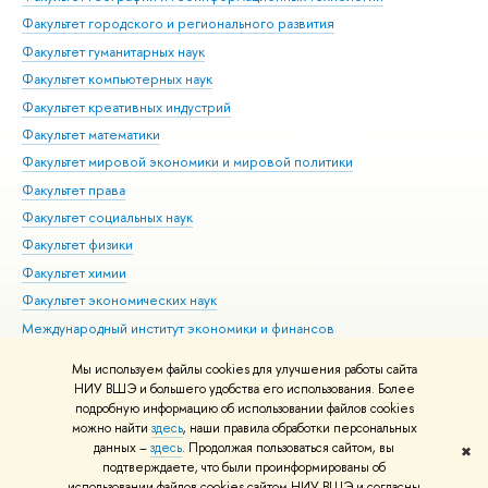
Факультет городского и регионального развития
Факультет гуманитарных наук
Факультет компьютерных наук
Факультет креативных индустрий
Факультет математики
Факультет мировой экономики и мировой политики
Факультет права
Факультет социальных наук
Факультет физики
Факультет химии
Факультет экономических наук
Международный институт экономики и финансов
Московский институт электроники и математики им. А.Н.
Мы используем файлы cookies для улучшения работы сайта
Тихонова
НИУ ВШЭ и большего удобства его использования. Более
подробную информацию об использовании файлов cookies
можно найти
здесь
, наши правила обработки персональных
данных –
здесь
. Продолжая пользоваться сайтом, вы
✖
Редактору
подтверждаете, что были проинформированы об
© НИУ ВШЭ 1993–2026
Адреса и контакты
Условия использования
использовании файлов cookies сайтом НИУ ВШЭ и согласны