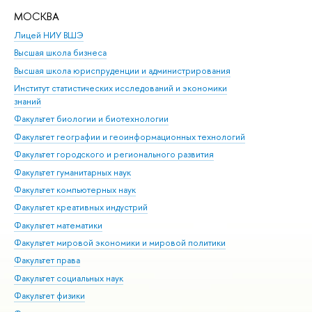
МОСКВА
Н
Лицей НИУ ВШЭ
Фак
Высшая школа бизнеса
Фак
Высшая школа юриспруденции и администрирования
Фа
Институт статистических исследований и экономики
Фак
знаний
Фак
Факультет биологии и биотехнологии
Факультет географии и геоинформационных технологий
Факультет городского и регионального развития
Факультет гуманитарных наук
Факультет компьютерных наук
Факультет креативных индустрий
Факультет математики
Факультет мировой экономики и мировой политики
Факультет права
Факультет социальных наук
Факультет физики