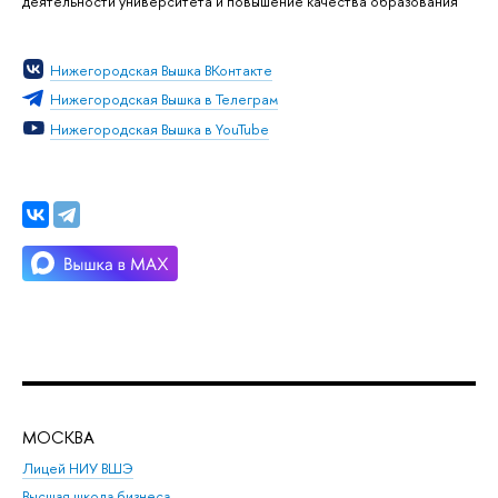
деятельности университета и повышение качества образования
Нижегородская Вышка ВКонтакте
Нижегородская Вышка в Телеграм
Нижегородская Вышка в YouTube
МОСКВА
Н
Лицей НИУ ВШЭ
Фак
Высшая школа бизнеса
Фак