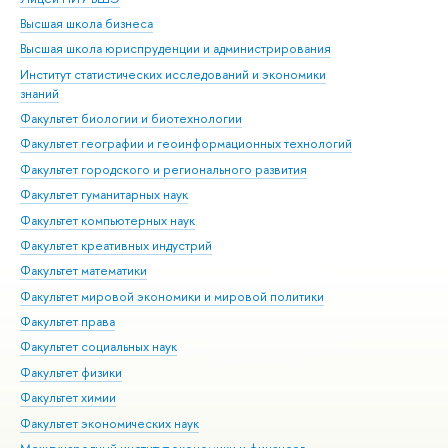
Высшая школа бизнеса
Фак
Высшая школа юриспруденции и администрирования
Фа
Институт статистических исследований и экономики
Фак
знаний
Фак
Факультет биологии и биотехнологии
Факультет географии и геоинформационных технологий
Факультет городского и регионального развития
Факультет гуманитарных наук
Факультет компьютерных наук
Факультет креативных индустрий
Факультет математики
Факультет мировой экономики и мировой политики
Факультет права
Факультет социальных наук
Факультет физики
Факультет химии
Факультет экономических наук