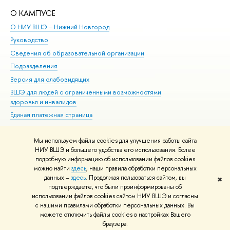
О КАМПУСЕ
ОБ
О НИУ ВШЭ – Нижний Новгород
Бак
Руководство
Маг
Сведения об образовательной организации
Вт
Подразделения
Вы
Версия для слабовидящих
Ку
ВШЭ для людей с ограниченными возможностями
Пр
здоровья и инвалидов
Рег
Единая платежная страница
Яз
Вы
Мы используем файлы cookies для улучшения работы сайта
Обр
НИУ ВШЭ и большего удобства его использования. Более
подробную информацию об использовании файлов cookies
можно найти
здесь
, наши правила обработки персональных
данных –
здесь
. Продолжая пользоваться сайтом, вы
✖
Редактору
подтверждаете, что были проинформированы об
© НИУ ВШЭ 1993–2026
Адреса и контакты
Условия использования
использовании файлов cookies сайтом НИУ ВШЭ и согласны
с нашими правилами обработки персональных данных. Вы
материалов
Политика конфиденциальности
Карта сайта
можете отключить файлы cookies в настройках Вашего
Шрифты HSE Sans и HSE Slab разработаны в
Школе дизайна НИУ ВШЭ
браузера.