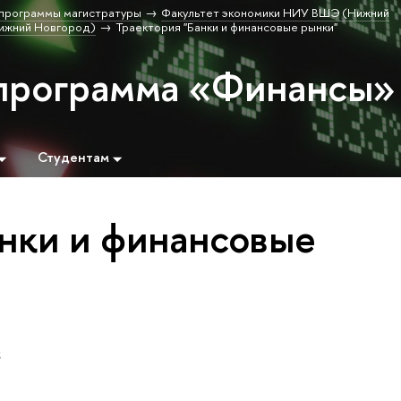
программы магистратуры
Факультет экономики НИУ ВШЭ (Нижний
ижний Новгород)
Траектория "Банки и финансовые рынки"
программа «Финансы»
Студентам
анки и финансовые
а