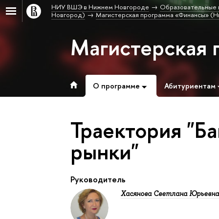
НИУ ВШЭ в Нижнем Новгороде
Образовательные 
Новгород)
Магистерская программа «Финансы» (Н
Магистерская 
О программе
Абитуриентам
Траектория "Б
рынки"
Руководитель
Хасянова Светлана Юрьевн