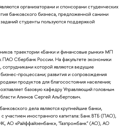
являются организаторами и спонсорами студенческих
ития банковского бизнеса, предложенной самими
х заданий студенты пользуются поддержкой
ников траектории «Банки и финансовые рынки» МП
к ПАО Сбербанк России. На факультете экономики
а
, сотрудниками которой являются ведущие
я бизнес-процессами; развития и сопровождения
продажи продуктов для благосостояния населения;
Возглавляет базовую кафедру Управляющий головным
области Алимов Сергей Альбертович.
банковского дела являются крупнейшие банки,
 с участием иностранного капитала: Банк ВТБ (ПАО),
, АО «Райффайзенбанк», "Газпромбанк" (АО), АО