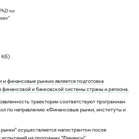
PhD по
аво"
 Кб)
 и финансовые рынки» является подготовка
 финансовой и банковской системы страны и региона.
правленность траектории соответствуют программам
кол по направлению «Финансовые рынки, институты и
 рынки" осуществляется магистрантом после
 испытаний на программу "Финансы"