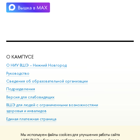
О КАМПУСЕ
ОБ
О НИУ ВШЭ – Нижний Новгород
Бак
Руководство
Маг
Сведения об образовательной организации
Вт
Подразделения
Вы
Версия для слабовидящих
Ку
ВШЭ для людей с ограниченными возможностями
Пр
здоровья и инвалидов
Рег
Единая платежная страница
Яз
Вы
Мы используем файлы cookies для улучшения работы сайта
Обр