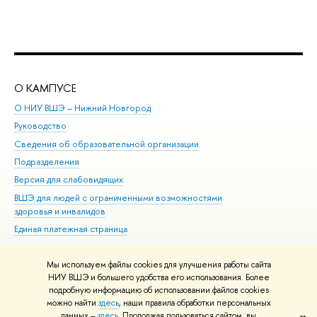
О КАМПУСЕ
ОБ
О НИУ ВШЭ – Нижний Новгород
Бак
Руководство
Маг
Сведения об образовательной организации
Вт
Подразделения
Вы
Версия для слабовидящих
Ку
ВШЭ для людей с ограниченными возможностями
Пр
здоровья и инвалидов
Рег
Единая платежная страница
Яз
Вы
Мы используем файлы cookies для улучшения работы сайта
Обр
НИУ ВШЭ и большего удобства его использования. Более
подробную информацию об использовании файлов cookies
можно найти
здесь
, наши правила обработки персональных
данных –
здесь
. Продолжая пользоваться сайтом, вы