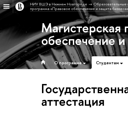
НИУ ВШЭ в Нижнем Новгороде
Образовательные 
программа «Правовое обеспечение и защита бизнеса
Магистерская 
обеспечение и
О программе
Студентам
Государственна
аттестация