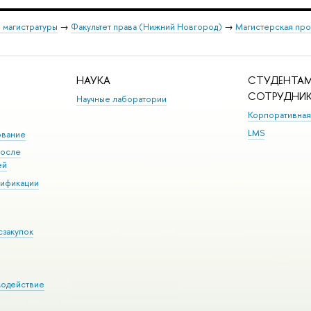
 магистратуры
→
Факультет права (Нижний Новгород)
→
Магистерская про
НАУКА
СТУДЕНТАМ
СОТРУДНИ
Научные лаборатории
Корпоративная
LMS
ование
после
ей
лификации
сзакупок
модействие