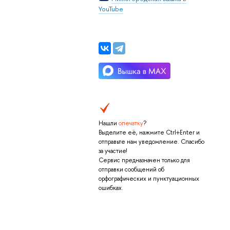
YouTube
Нашли
опечатку
?
Выделите её, нажмите Ctrl+Enter и
отправьте нам уведомление. Спасибо
за участие!
Сервис предназначен только для
отправки сообщений об
орфографических и пунктуационных
ошибках.