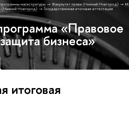
программы магистратуры
Факультет права (Нижний Новгород)
М
» (Нижний Новгород)
Государственная итоговая аттестация
программа «Правовое
 защита бизнеса»
я итоговая