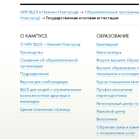
НИУ ВШЭ в Нижнем Новгороде
→
Образовательные программы
Новгород)
→
Государственная итоговая аттестация
О КАМПУСЕ
ОБРАЗОВАНИЕ
О НИУ ВШЭ – Нижний Новгород
Бакалавриат
Руководство
Магистратура
Сведения об образовательной
Второе высшее образ
организации
Высшее образование 
Подразделения
техникумов и колледж
Версия для слабовидящих
Курсы повышения ква
ВШЭ для людей с ограниченными
Профессиональная
возможностями здоровья и
переподготовка
инвалидов
Региональный центр го
Единая платежная страница
Языковой центр
Выпускники
Обратная связь и взаи
с получателями услуг