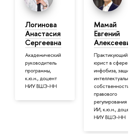
Логинова
Мамай
Анастасия
Евгений
Сергеевна
Алексеевич
Академический
Практикующий
руководитель
юрист в сфере
программы,
инфобиза, защит
к.ю.н., доцент
интеллектуально
НИУ ВШЭ-НН
собственности и
правового
регулирования
ИИ, к.ю.н., доцен
НИУ ВШЭ-НН