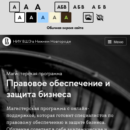
A
A
A
АБВ
АБВ
АБВ
А
А
А
А
А
Обычная версия сайта
НИУ ВШЭ в Нижнем Новгороде
Меню
Магистерская программа
Правовое обеспечение и
защита бизнеса
Магистерская программа с онлайн-
поддержкой, которая готовит специалистов по
правовому обеспечению и защите бизнеса.
Обучение сочетает в себе академические и