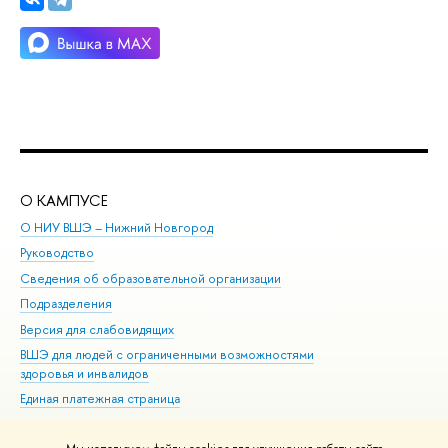
О КАМПУСЕ
ОБ
О НИУ ВШЭ – Нижний Новгород
Бак
Руководство
Маг
Сведения об образовательной организации
Вт
Подразделения
Вы
Версия для слабовидящих
Ку
ВШЭ для людей с ограниченными возможностями
Пр
здоровья и инвалидов
Рег
Единая платежная страница
Яз
Вы