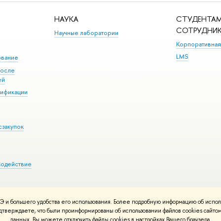
НАУКА
СТУДЕНТАМ
СОТРУДНИ
Научные лаборатории
Корпоративная
LMS
ование
после
ей
лификации
сзакупок
модействие
 и большего удобства его использования. Более подробную информацию об испол
ния материалов
Политика конфиденциальности
Карта сайта
подтверждаете, что были проинформированы об использовании файлов cookies сай
 ВШЭ
данных. Вы можете отключить файлы cookies в настройках Вашего браузера.