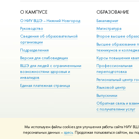
О КАМПУСЕ
ОБРАЗОВАНИЕ
О НИУ ВШЭ – Нижний Новгород
Бакалавриат
Руководство
Магистратура
Сведения об образовательной
Второе высшее образ
организации
Высшее образование 
Подразделения
техникумов и колледж
Версия для слабовидящих
Курсы повышения ква
ВШЭ для людей с ограниченными
Профессиональная
возможностями здоровья и
переподготовка
инвалидов
Региональный центр го
Единая платежная страница
Языковой центр
Выпускники
Обратная связь и взаи
с получателями услуг
Мы используем файлы cookies для улучшения работы сайта НИУ ВШЭ
© НИУ ВШЭ 1993–2026
Адреса и контакты
Условия использова
персональных данных –
здесь
. Продолжая пользоваться сайтом, вы 
Шрифты HSE Sans и HSE Slab разработаны в
Школе дизайна НИУ