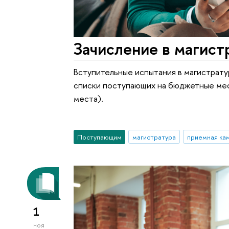
Зачисление в магист
Вступительные испытания в магистратур
списки поступающих на бюджетные мест
места).
Поступающим
магистратура
приемная ка
1
ноя