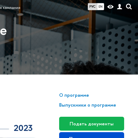
РУС
EN
я кампания
ие
О программе
Выпускники о программе
Подать документы