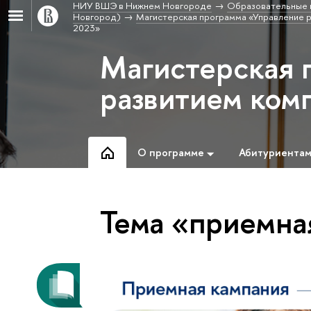
НИУ ВШЭ в Нижнем Новгороде
Образовательные 
Новгород)
Магистерская программа «Управление 
2023»
Магистерская 
развитием ком
О программе
Абитуриента
Тема «приемна