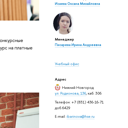
Исаева Оксана Михайловна
Менеджер
конкурсные
Писарева Ирина Андреевна
урс на платные
Учебный офис
Адрес
Нижний Новгород
ул. Родионова, 136
, каб. 306
Телефон: +7 (831) 436-16-71
доб.6429
E-mail:
ibarinova@hse.ru