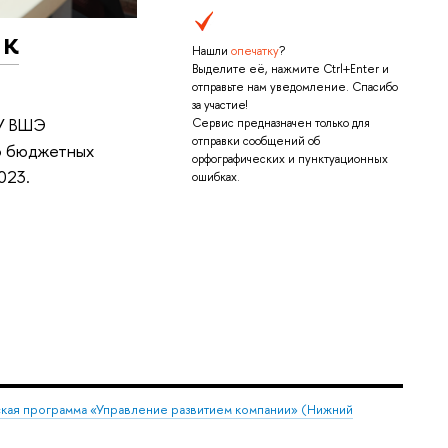
 к
Нашли
опечатку
?
Выделите её, нажмите Ctrl+Enter и
отправьте нам уведомление. Спасибо
за участие!
ИУ ВШЭ
Сервис предназначен только для
отправки сообщений об
но бюджетных
орфографических и пунктуационных
023.
ошибках.
кая программа «Управление развитием компании» (Нижний