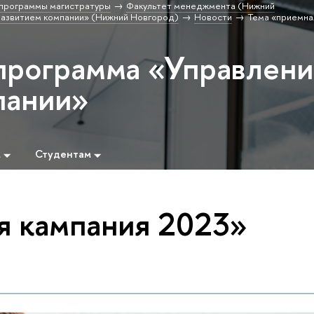
программы магистратуры
Факультет менеджмента (Нижний
развитием компании» (Нижний Новгород)
Новости
Тема «приемна
программа «Управлен
пании»
м
Студентам
я кампания 2023»