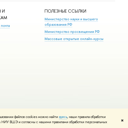
 И
ПОЛЕЗНЫЕ ССЫЛКИ
КАМ
Министерство науки и высшего
образования РФ
 почта
Министерство просвещения РФ
Массовые открытые онлайн-курсы
ьзовании файлов cookies можно найти
здесь
, наши правила обработки
Редактору
✖
том НИУ ВШЭ и согласны с нашими правилами обработки персональных