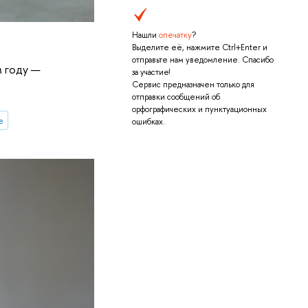
Нашли
опечатку
?
Выделите её, нажмите Ctrl+Enter и
отправьте нам уведомление. Спасибо
м году —
за участие!
Сервис предназначен только для
отправки сообщений об
орфографических и пунктуационных
е
ошибках.