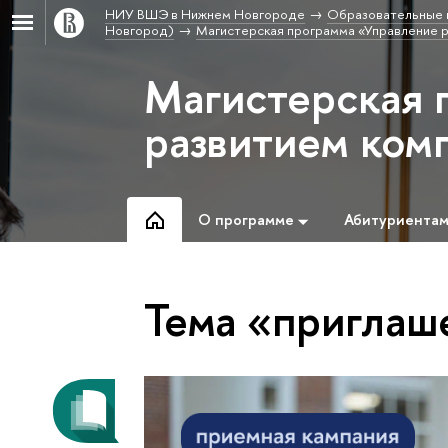
НИУ ВШЭ в Нижнем Новгороде
Образовательные 
Новгород)
Магистерская программа «Управление 
Магистерская 
развитием ком
О программе
Абитуриента
Тема «приглаш