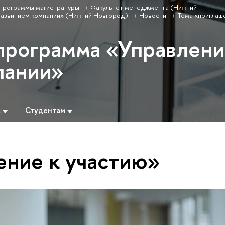
программы магистратуры
Факультет менеджмента (Нижний
развитием компании» (Нижний Новгород)
Новости
Тема «приглаш
программа «Управлен
пании»
м
Студентам
ение к участию»