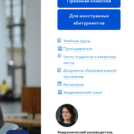
Приемная комиссия
Для иностранных
абитуриентов
Учебные курсы
Преподаватели
Число студентов и вакантные
места
Документы образовательной
программы
Расписание
Академический совет
Академический руководитель