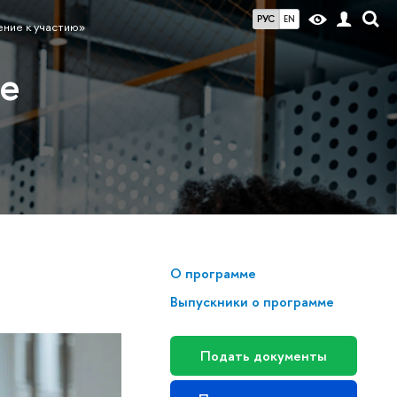
РУС
EN
ение к участию»
ие
О программе
Выпускники о программе
Подать документы