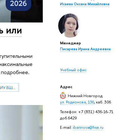
Исаева Оксана Михайловна
ь или
Менеджер
Писарева Ирина Андреевна
ступительными
 максимальные
Учебный офис
м подробнее.
Адрес
Абитуриентам магистратуры НИУ ВШЭ—Нижний Новгород
Нижний Новгород
ул. Родионова, 136
, каб. 306
Телефон: +7 (831) 436-16-71
доб.6429
E-mail:
ibarinova@hse.ru