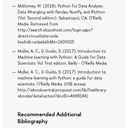
McKinney, W. (2018). Python for Data Analysis :
Data Wrangling with Pandas, NumPy, and IPython
(Vol. Second edition). Sebastopol, CA: O’Reilly
Media. Retrieved from
http://search.ebscohost.com/login.aspx?
direct=true&site=eds-
live&db=edsebk&AN=1605925
Müller, A. C., & Guido, S. (2017). Introduction to
Machine Learning with Python : A Guide for Data
Scientists: Vol. First edition. Reilly - O’Reilly Media.
Muller, A. C., & Guido, S. (2017). Introduction to
machine learning with Python: a guide for data
scientists. O’Reilly Media. (HSE access:
http://ebookcentral.proquest.com/lib/hselibrary-
ebooks/detail.action?docID=4698164)
Recommended Additional
Bibliography