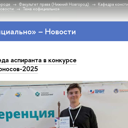
ороде
Факультет права (Нижний Новгород)
Кафедра консти
овости
Тема «официально»
ициально» – Новости
да аспиранта в конкурсе
оносов-2025