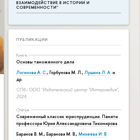
ВЗАИМОДЕЙСТВИЕ В ИСТОРИИ И
СОВРЕМЕННОСТИ"
ПУБЛИКАЦИИ
Книга
Основы таможенного дела
Логинова А. С.
,
Горбунова М. Л.
,
Лушина Л. А.
и
др.
СПб.: ООО "Издательский центр "Интермедия",
2024.
Статья
Современный классик юриспруденции. Памяти
профессора Юрия Александровича Тихомирова
Баранов В. М., Баранова М. В.,
Михеева И. В.