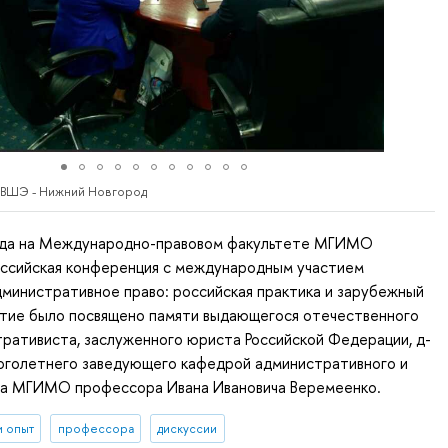
 ВШЭ - Нижний Новгород
ода на Международно-правовом факультете МГИМО
оссийская конференция с международным участием
министративное право: российская практика и зарубежный
тие было посвящено памяти выдающегося отечественного
ративиста, заслуженного юриста Российской Федерации, д-
ноголетнего заведующего кафедрой административного и
ва МГИМО профессора Ивана Ивановича Веремеенко.
и опыт
профессора
дискуссии