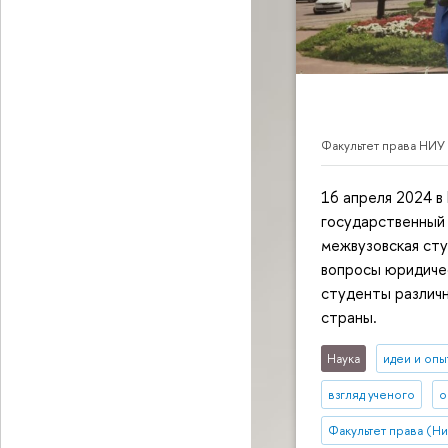
Факультет права НИУ
16 апреля 2024 
государственный 
межвузовская сту
вопросы юридичес
студенты различн
страны.
Наука
идеи и опы
взгляд ученого
о
Факультет права (Н