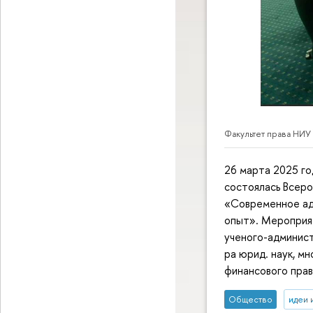
Факультет права НИУ
26 марта 2025 г
состоялась Всер
«Современное ад
опыт». Мероприя
ученого-админист
ра юрид. наук, м
финансового пра
Общество
идеи 