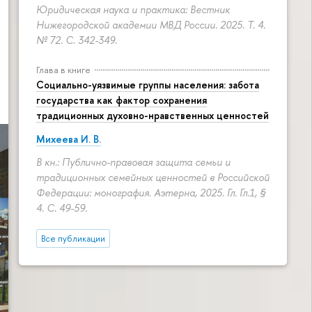
Юридическая наука и практика: Вестник
Нижегородской академии МВД России. 2025. Т. 4.
№ 72.
С. 342-349.
Глава в книге
Социально-уязвимые группы населения: забота
государства как фактор сохранения
традиционных духовно-нравственных ценностей
Михеева И. В.
В кн.: Публично-правовая защита семьи и
традиционных семейных ценностей в Российской
Федерации: монография. Аэтерна, 2025. Гл. Гл.1, §
4.
С. 49-59.
Все публикации