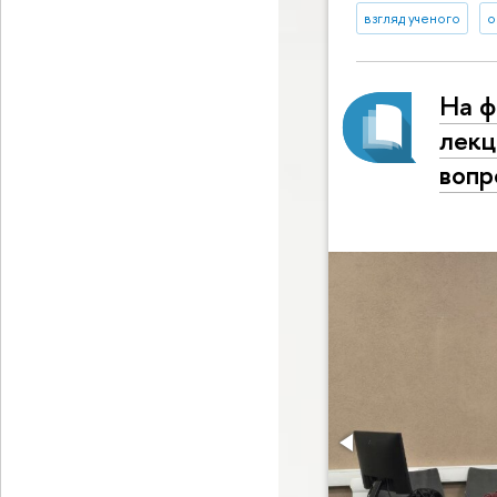
взгляд ученого
о
На ф
лекц
вопр