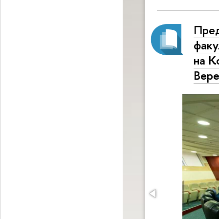
Пре
факу
на К
Вере