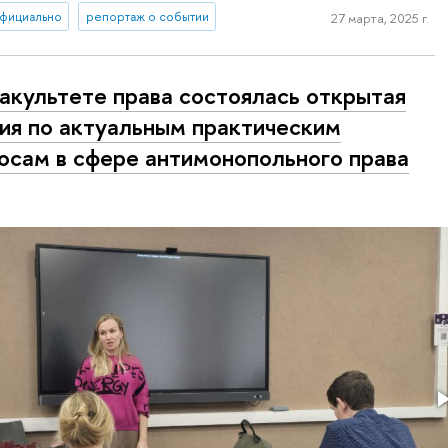
фициально
репортаж о событии
27 марта, 2025 г.
акультете права состоялась открытая
ия по актуальным практическим
осам в сфере антимонопольного права