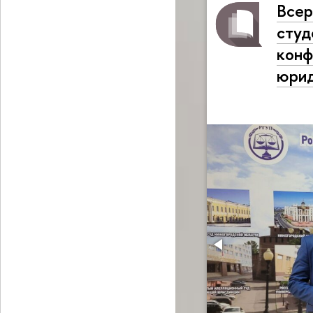
Всер
студ
конф
юрид