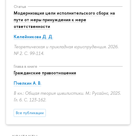
Статья
Модернизация цели исполнительского сбора: на
пути от меры принуждения к мере
ответственности
Келейникова Д. Д.
Теоретическая и прикладная юриспруденция. 2026.
№ 2.
С. 99-114.
Глава в книге
Гражданские правоотношения
Пчелкин А. В.
В кн.: Общая теория цивилистики. М.: Русайнс, 2025.
Гл. 6.
С. 123-162.
Все публикации