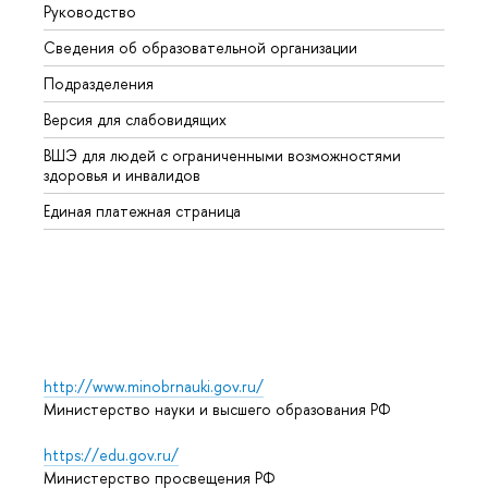
Руководство
Магис
Сведения об образовательной организации
Второ
Подразделения
Высше
Версия для слабовидящих
Курсы
ВШЭ для людей с ограниченными возможностями
Профе
здоровья и инвалидов
Регио
Единая платежная страница
Языко
Выпус
Обрат
http://www.minobrnauki.gov.ru/
Министерство науки и высшего образования РФ
https://edu.gov.ru/
Министерство просвещения РФ