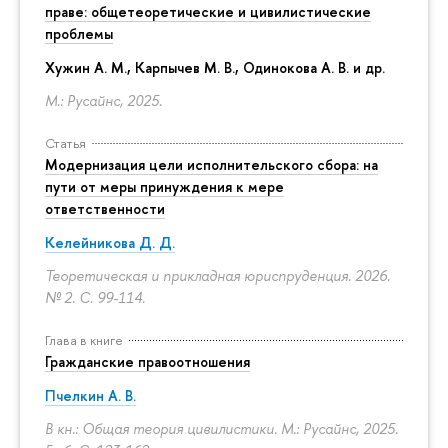
праве: общетеоретические и цивилистические
проблемы
Хужин А. М., Карпычев М. В., Одинокова А. В. и др.
М.: Русайнс, 2025.
Статья
Модернизация цели исполнительского сбора: на
пути от меры принуждения к мере
ответственности
Келейникова Д. Д.
Теоретическая и прикладная юриспруденция. 2026.
№ 2.
С. 99-114.
Глава в книге
Гражданские правоотношения
Пчелкин А. В.
В кн.: Общая теория цивилистики. М.: Русайнс, 2025.