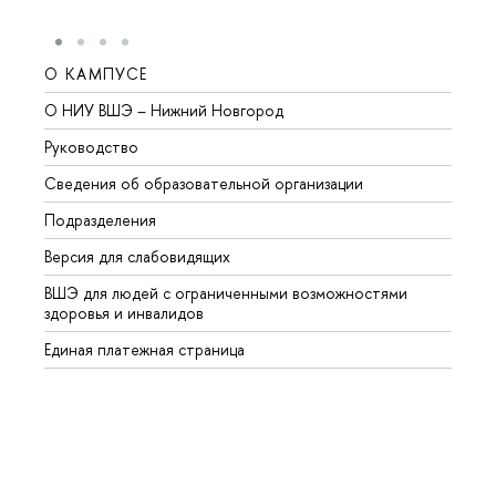
О КАМПУСЕ
ОБР
О НИУ ВШЭ – Нижний Новгород
Бакал
Руководство
Магис
Сведения об образовательной организации
Второ
Подразделения
Высше
Версия для слабовидящих
Курсы
ВШЭ для людей с ограниченными возможностями
Профе
здоровья и инвалидов
Регио
Единая платежная страница
Языко
Выпус
Обрат